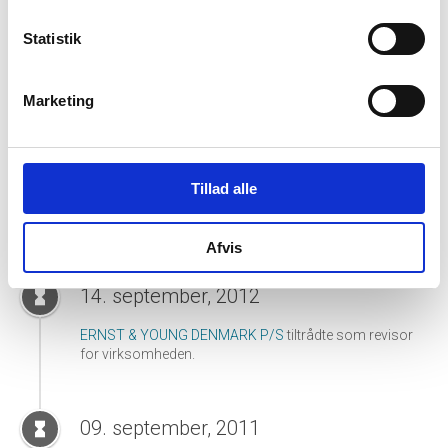
ANDERSEN REVISION STATSAUTORISERET
Statistik
REVISIONSAKTIESELSKAB
tiltrådte som revisor for
virksomheden.
Marketing
13. september, 2013
hourglass_full
ALBJERG STATSAUTORISERET
Tillad alle
REVISIONSAKTIESELSKAB
tiltrådte som revisor for
virksomheden.
Afvis
14. september, 2012
hourglass_full
ERNST & YOUNG DENMARK P/S
tiltrådte som revisor
for virksomheden.
09. september, 2011
hourglass_full