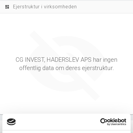
Ejerstruktur i virksomheden
dashboard
CG INVEST, HADERSLEV APS har ingen
offentlig data om deres ejerstruktur.
Virksomhedens datterselskaber
dashboard