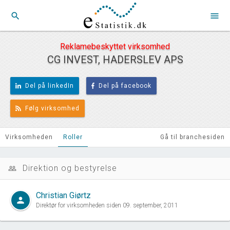
search
menu
Reklamebeskyttet virksomhed
CG INVEST, HADERSLEV APS
Del på linkedIn
Del på facebook
Følg virksomhed
Virksomheden
Roller
Gå til branchesiden
Direktion og bestyrelse
people_outline
Christian Giørtz
person
Direktør for virksomheden siden 09. september, 2011