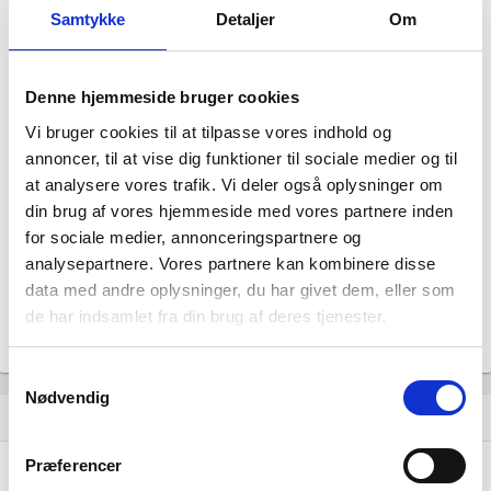
Samtykke
Detaljer
Om
Denne hjemmeside bruger cookies
Vi bruger cookies til at tilpasse vores indhold og
annoncer, til at vise dig funktioner til sociale medier og til
CG INVEST, HADERSLEV APS har ingen
at analysere vores trafik. Vi deler også oplysninger om
datterselskaber.
din brug af vores hjemmeside med vores partnere inden
for sociale medier, annonceringspartnere og
analysepartnere. Vores partnere kan kombinere disse
data med andre oplysninger, du har givet dem, eller som
de har indsamlet fra din brug af deres tjenester.
Samtykkevalg
Nødvendig
Historisk udvikling af rollerne
hourglass_empty
Præferencer
06. juli, 2018
hourglass_full