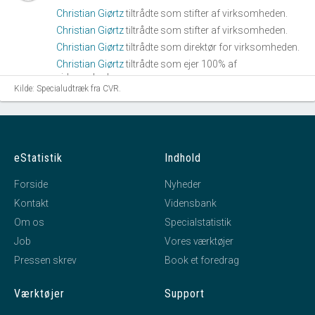
Christian Giørtz
tiltrådte som stifter af virksomheden.
Christian Giørtz
tiltrådte som stifter af virksomheden.
Christian Giørtz
tiltrådte som direktør for virksomheden.
Christian Giørtz
tiltrådte som ejer 100% af
virksomheden.
Kilde: Specialudtræk fra CVR.
Svendsen & Dunker Administration I /S
tiltrådte som
revisor for virksomheden.
eStatistik
Indhold
Forside
Nyheder
Kontakt
Vidensbank
Om os
Specialstatistik
Job
Vores værktøjer
Pressen skrev
Book et foredrag
Værktøjer
Support