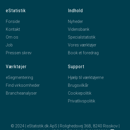
eStatistik
Indhold
Forside
Nyheder
Kontakt
Vidensbank
Om os
Specialstatistik
Job
Vores værktøjer
Pressen skrev
Book et foredrag
Værktøjer
Support
eSegmentering
Hjælp til værktøjerne
Find virksomheder
Brugsvilkår
Brancheanalyser
Cookiepolitik
Privatlivspolitik
© 2024 | eStatistik.dk ApS | Rolighedsvej 36B, 8240 Risskov |