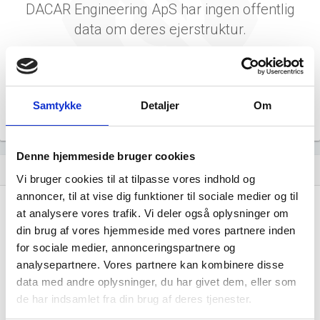
DACAR Engineering ApS har ingen offentlig
data om deres ejerstruktur.
Samtykke
Detaljer
Om
Denne hjemmeside bruger cookies
Virksomhedens datterselskaber
dashboard
Vi bruger cookies til at tilpasse vores indhold og
annoncer, til at vise dig funktioner til sociale medier og til
at analysere vores trafik. Vi deler også oplysninger om
din brug af vores hjemmeside med vores partnere inden
for sociale medier, annonceringspartnere og
analysepartnere. Vores partnere kan kombinere disse
data med andre oplysninger, du har givet dem, eller som
DACAR Engineering ApS har ingen
de har indsamlet fra din brug af deres tjenester.
datterselskaber.