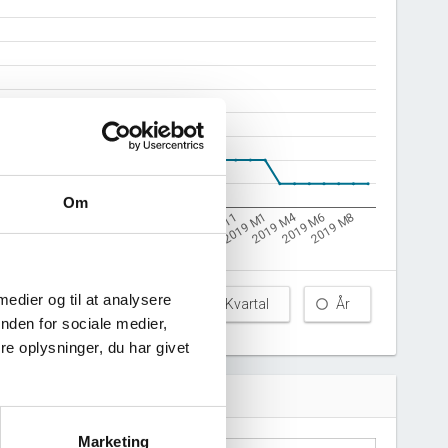
Om
2019 M4
17 M9
2018 M11
2018 M7
2018 M3
2019 M6
2017 M11
2019 M1
7
2018 M9
2018 M5
2019 M8
2018 M1
 medier og til at analysere
Måned
Kvartal
År
nden for sociale medier,
e oplysninger, du har givet
Marketing