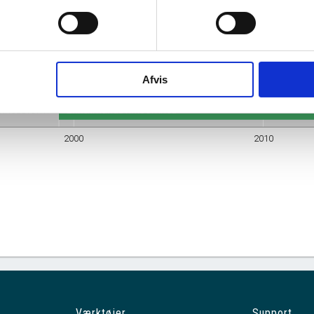
Navn
M B ENTERPRISE MICHAEL OLSEN
S
Øernes D…
Adresse
Egholmvej 9, 4780 Stege
Eghol…
Nym…
Branche
Bygge- og anl…
Uoplyst
F.
Dækservi…
Afvis
mhedsform
Enkeltmandsvirksomhed
2000
2010
Værktøjer
Support