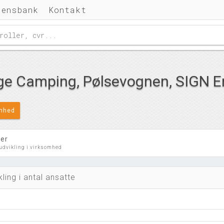
densbank
Kontakt
ge Camping, Pølsevognen, SIGN E
omhed
ler
 udvikling i virksomhed
kling i antal ansatte