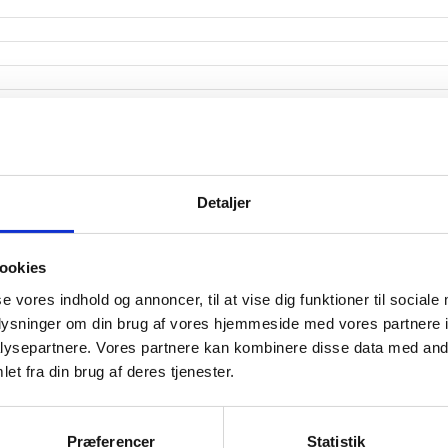
Detaljer
2015 M5
2016 M7
20
M1
2016 M3
2017 M5
2015 M11
2017 M1
2015 M7
2016 M9
015 M3
2016 M5
2017 M
2016 M1
2017 M3
2016 M11
2015 M9
ookies
æk fra CVR.
se vores indhold og annoncer, til at vise dig funktioner til sociale
oplysninger om din brug af vores hjemmeside med vores partnere i
ysepartnere. Vores partnere kan kombinere disse data med andr
et fra din brug af deres tjenester.
somhedshistorik
Præferencer
Statistik