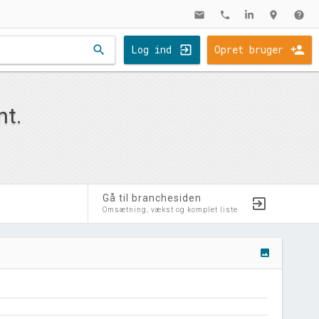
mail
phone
location_on
help
search
Log ind
Opret bruger
nt.
Gå til branchesiden
Omsætning, vækst og komplet liste
image