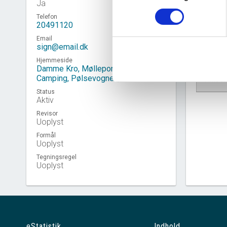
Ja
Telefon
20491120
Email
sign@email.dk
Hjemmeside
Damme Kro, Mølleporten, Stege
Camping, Pølsevognen, SIGN Ent.
Virkso
Status
Aktiv
Revisor
Uoplyst
Formål
Uoplyst
Tegningsregel
Uoplyst
eStatistik
Indhold