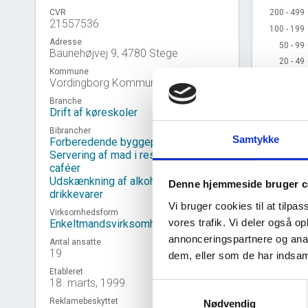
CVR
200 - 499
200 - 499
21557536
100 - 199
100 - 199
Adresse
50 - 99
50 - 99
Baunehøjvej 9, 4780 Stege
20 - 49
20 - 49
Kommune
10 - 19
10 - 19
Vordingborg Kommune
5 - 9
5 - 9
Branche
2 - 4
2 - 4
Drift af køreskoler
1
1
Bibrancher
Samtykke
Forberedende byggepladsarbejder
0
0
2015 
2
Servering af mad i restauranter og
caféer
Udskænkning af alkoholiske
Denne hjemmeside bruger c
drikkevarer
Kilde: Udtr
Vi bruger cookies til at tilpas
Virksomhedsform
vores trafik. Vi deler også 
Enkeltmandsvirksomhed
annonceringspartnere og anal
Antal ansatte
19
dem, eller som de har indsaml
Virk
Etableret
event_note
18. marts, 1999
Samtykkevalg
Reklamebeskyttet
Nødvendig