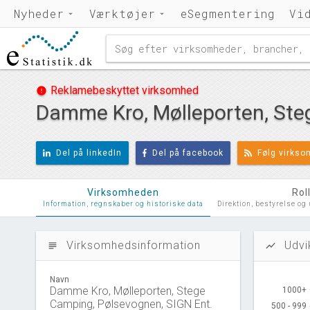
Nyheder
Værktøjer
eSegmentering
Vi
Reklamebeskyttet virksomhed
error
Damme Kro, Mølleporten, Ste
Del på linkedIn
Del på facebook
Følg virks
Virksomheden
Rol
Information, regnskaber og historiske data
Direktion, bestyrelse og
Virksomhedsinformation
Udvi
subject
show_chart
Navn
Damme Kro, Mølleporten, Stege
1000+
1000+
Camping, Pølsevognen, SIGN Ent.
500 - 999
500 - 999