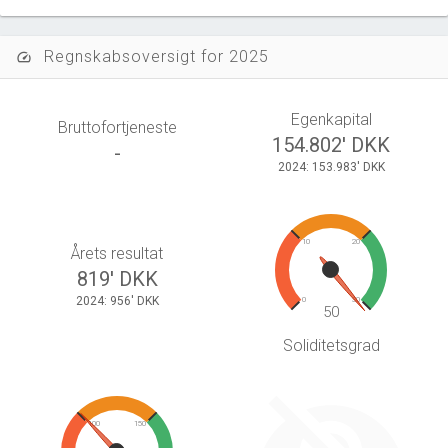
Regnskabsoversigt for 2025
speed
Egenkapital
Bruttofortjeneste
154.802' DKK
-
2024: 153.983' DKK
10
20
Årets resultat
819' DKK
2024: 956' DKK
0
30
50
Soliditetsgrad
100
150