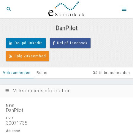
search
menu
DanPilot
Del på linkedIn
Del på facebook
Følg virksomhed
Virksomheden
Roller
Gå til branchesiden
Virksomhedsinformation
subject
Navn
DanPilot
CVR
30071735
Adresse