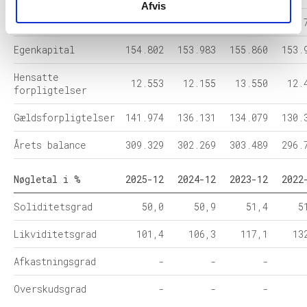
Afvis
Omsætningsaktiver
120.269
120.880
129.896
131.
Egenkapital
154.802
153.983
155.860
153.
Hensatte
12.553
12.155
13.550
12.
forpligtelser
Gældsforpligtelser
141.974
136.131
134.079
130.
Årets balance
309.329
302.269
303.489
296.
Nøgletal i %
2025-12
2024-12
2023-12
2022
Soliditetsgrad
50,0
50,9
51,4
5
Likviditetsgrad
101,4
106,3
117,1
13
Afkastningsgrad
-
-
-
Overskudsgrad
-
-
-