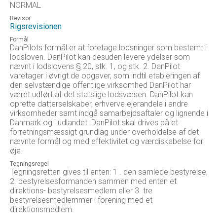
NORMAL
Revisor
Rigsrevisionen
Formål
DanPilots formål er at foretage lodsninger som bestemt i
lodsloven. DanPilot kan desuden levere ydelser som
nævnt i lodslovens § 20, stk. 1, og stk. 2. DanPilot
varetager i øvrigt de opgaver, som indtil etableringen af
den selvstændige offentlige virksomhed DanPilot har
været udført af det statslige lodsvæsen. DanPilot kan
oprette datterselskaber, erhverve ejerandele i andre
virksomheder samt indgå samarbejdsaftaler og lignende i
Danmark og i udlandet. DanPilot skal drives på et
forretningsmæssigt grundlag under overholdelse af det
nævnte formål og med effektivitet og værdiskabelse for
øje.
Tegningsregel
Tegningsretten gives til enten: 1 . den samlede bestyrelse,
2. bestyrelsesformanden sammen med enten et
direktions- bestyrelsesmedlem eller 3. tre
bestyrelsesmedlemmer i forening med et
direktionsmedlem.