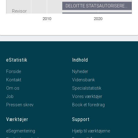
DELOITTE STATSAUTORISERE…
Revisor
Rigsrevisionen
2010
2020
eStatistik
Indhold
Forside
Nyheder
Kontakt
Vidensbank
Om os
Specialstatistik
Job
Vores værktøjer
Pressen skrev
Book et foredrag
Værktøjer
Support
eSegmentering
Hjælp til værktøjerne