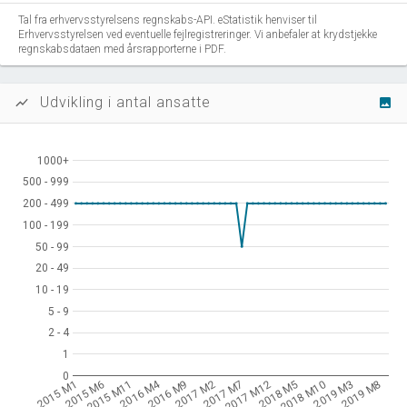
Tal fra erhvervsstyrelsens regnskabs-API. eStatistik henviser til
Erhvervsstyrelsen ved eventuelle fejlregistreringer. Vi anbefaler at krydstjekke
regnskabsdataen med årsrapporterne i PDF.
Udvikling i antal ansatte
show_chart
image
1000+
1000+
500 - 999
500 - 999
200 - 499
200 - 499
100 - 199
100 - 199
50 - 99
50 - 99
20 - 49
20 - 49
10 - 19
10 - 19
5 - 9
5 - 9
2 - 4
2 - 4
1
1
0
0
2016 M4
2015 M1
2015 M6
2015 M11
2016 M9
2017 M2
2017 M7
2017 M12
2018 M5
2018 M10
2019 M3
2019 M8