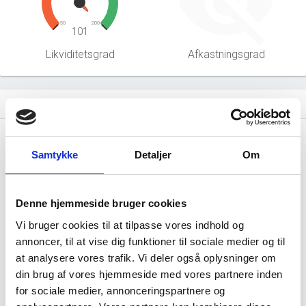
50
200
101
Likviditetsgrad
Afkastningsgrad
Hent årsrapporter som PDF
file_download
Årsrapporten 2025-12
file_download
Samtykke
Detaljer
Om
Årsrapporten 2024-12
file_download
Denne hjemmeside bruger cookies
Årsrapporten 2023-12
file_download
Vi bruger cookies til at tilpasse vores indhold og
annoncer, til at vise dig funktioner til sociale medier og til
Årsrapporten 2022-12
file_download
at analysere vores trafik. Vi deler også oplysninger om
din brug af vores hjemmeside med vores partnere inden
Årsrapporten 2021-12
file_download
for sociale medier, annonceringspartnere og