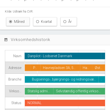
Kilde: Udtræk fra CVR.
Måned
Kvartal
År
Virksomhedshistorik
event_note
Navn
Danpilot - Lodseriet Danmark
Adresse
P…
Havnepladsen 3A, 5…
Ha…
Øst…
Branche
Bugserings-, bjærgnings- og redningsvæ…
.
Virkso…
Statslig admi…
Selvstændig offentlig virkso…
Status
NORMAL