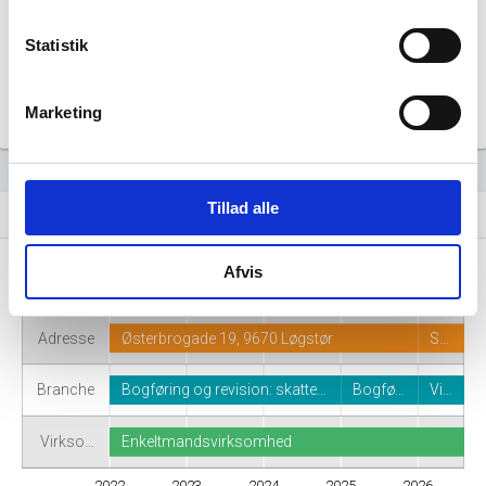
Statistik
Marketing
Tillad alle
Virksomhedshistorik
event_note
Afvis
Navn
Danrevi Løgstør, ved Jens H. Hedegaard
K…
Adresse
Østerbrogade 19, 9670 Løgstør
S…
Branche
Bogføring og revision: skatte…
Bogfø…
Vi…
Virkso…
Enkeltmandsvirksomhed
2022
2023
2024
2025
2026