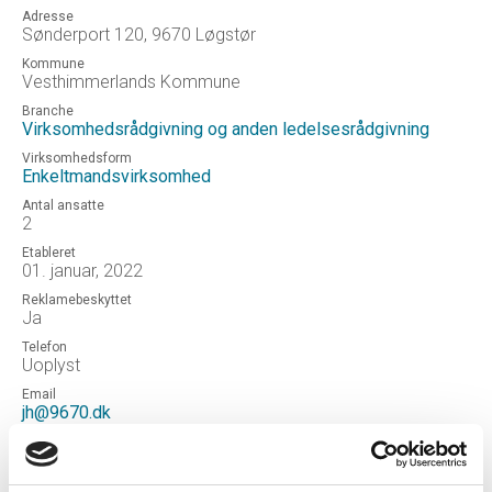
Adresse
Sønderport 120, 9670 Løgstør
Kommune
Vesthimmerlands Kommune
Branche
Virksomhedsrådgivning og anden ledelsesrådgivning
Virksomhedsform
Enkeltmandsvirksomhed
Antal ansatte
2
Etableret
01. januar, 2022
Reklamebeskyttet
Ja
Telefon
Uoplyst
Email
jh@9670.dk
Hjemmeside
Konsulent Jens H. Hedegaard
Status