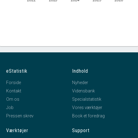
eStatistik
Indhold
Forside
Nyheder
Kontakt
Vidensbank
Om os
Specialstatistik
Job
Vores værktøjer
Pressen skrev
Book et foredrag
Værktøjer
Support