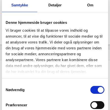
Aktiv
Samtykke
Detaljer
Om
Revisor
Uoplyst
Formål
Denne hjemmeside bruger cookies
Uoplyst
Vi bruger cookies til at tilpasse vores indhold og
Tegningsregel
Uoplyst
annoncer, til at vise dig funktioner til sociale medier og til
at analysere vores trafik. Vi deler også oplysninger om
din brug af vores hjemmeside med vores partnere inden
for sociale medier, annonceringspartnere og
Udvikling i antal ansatte
show_chart
analysepartnere. Vores partnere kan kombinere disse
data med andre oplysninger, du har givet dem, eller som
de har indsamlet fra din brug af deres tjenester.
Samtykkevalg
Nødvendig
Konsulent Jens H. Hedegaard har ikke haft
nogen beskæftigelse endnu. Vi kan derfor
Præferencer
ikke generere figuren for denne virksomhed.