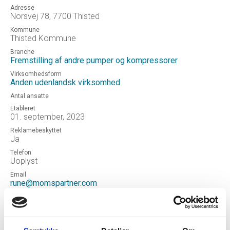
Adresse
Norsvej 78, 7700 Thisted
Kommune
Thisted Kommune
Branche
Fremstilling af andre pumper og kompressorer
Virksomhedsform
Anden udenlandsk virksomhed
Antal ansatte
Etableret
01. september, 2023
Reklamebeskyttet
Ja
Telefon
Uoplyst
Email
rune@momspartner.com
Hjemmeside
Delta-P, Pumpe og Kompressor Systemer AS
Status
Aktiv