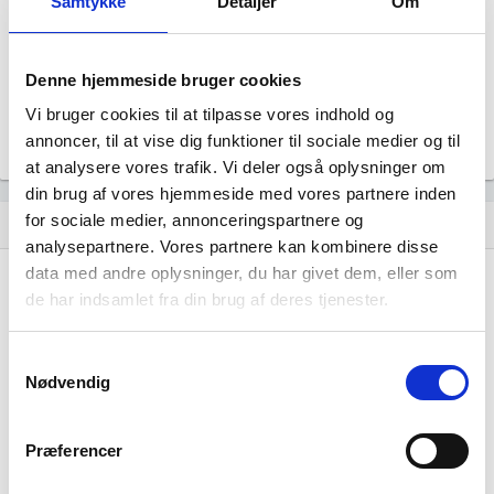
Samtykke
Detaljer
Om
Revisor
Uoplyst
Formål
Denne hjemmeside bruger cookies
Uoplyst
Vi bruger cookies til at tilpasse vores indhold og
Tegningsregel
Uoplyst
annoncer, til at vise dig funktioner til sociale medier og til
at analysere vores trafik. Vi deler også oplysninger om
din brug af vores hjemmeside med vores partnere inden
for sociale medier, annonceringspartnere og
Udvikling i antal ansatte
show_chart
analysepartnere. Vores partnere kan kombinere disse
data med andre oplysninger, du har givet dem, eller som
de har indsamlet fra din brug af deres tjenester.
Samtykkevalg
Nødvendig
Delta-P, Pumpe og Kompressor Systemer AS
har ikke haft nogen beskæftigelse endnu. Vi
kan derfor ikke generere figuren for denne
Præferencer
virksomhed.