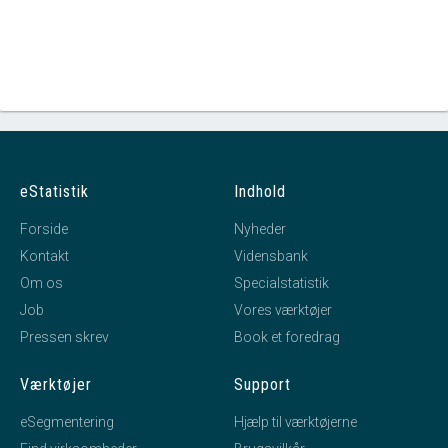
eStatistik
Indhold
Forside
Nyheder
Kontakt
Vidensbank
Om os
Specialstatistik
Job
Vores værktøjer
Pressen skrev
Book et foredrag
Værktøjer
Support
eSegmentering
Hjælp til værktøjerne