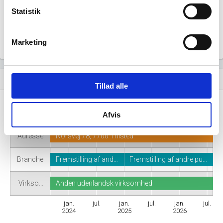
Statistik
Marketing
Virksomhedshistorik
event_note
Tillad alle
Navn
Delta-P, Pumpe og Kompressor Systemer AS
Afvis
Adresse
Norsvej 78, 7700 Thisted
Branche
Fremstilling af and…
Fremstilling af andre pu…
Virkso…
Anden udenlandsk virksomhed
jan.
jul.
jan.
jul.
jan.
jul.
2024
2025
2026