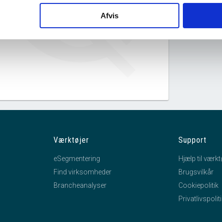
Dødsboet efter Mogens Bilde
Afvis
Gildbjerg har ingen datterselskaber.
Værktøjer
Support
eSegmentering
Hjælp til værkt
Find virksomheder
Brugsvilkår
Brancheanalyser
Cookiepolitik
Privatlivspolit