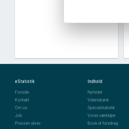
eStatistik
Indhold
Forside
Nyheder
Kontakt
Vidensbank
Om os
Specialstatistik
Job
Vores værktøjer
Pressen skrev
Book et foredrag