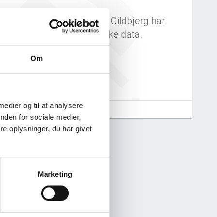
sboet efter Mogens Bilde Gildbjerg har
ingen offentlige, historiske data.
Om
 medier og til at analysere
aludtræk fra CVR.
nden for sociale medier,
e oplysninger, du har givet
Marketing