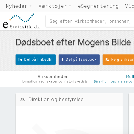
Nyheder
Værktøjer
eSegmentering
Vi
Dødsboet efter Mogens Bilde 
Del på linkedIn
Del på facebook
Følg virks
Virksomheden
Rol
Information, regnskaber og historiske data
Direktion, bestyrelse og
Direktion og bestyrelse
people_outline
d