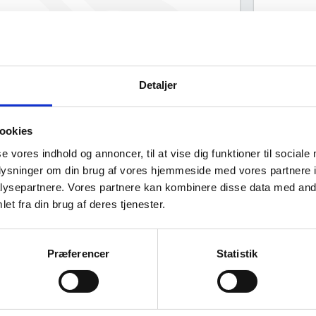
Død
Dødsboet efter Mogens Bilde
Gildbjerg har ingen offentlig data
om deres ejerstruktur.
Detaljer
ookies
se vores indhold og annoncer, til at vise dig funktioner til sociale
Kilde: Speci
oplysninger om din brug af vores hjemmeside med vores partnere i
ysepartnere. Vores partnere kan kombinere disse data med andr
Virksomhedens datterselskaber
ashboard
et fra din brug af deres tjenester.
Præferencer
Statistik