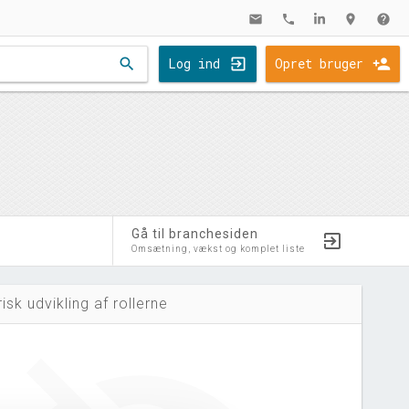
mail
phone
location_on
help
search
Log ind
Opret bruger
Gå til branchesiden
Omsætning, vækst og komplet liste
risk udvikling af rollerne