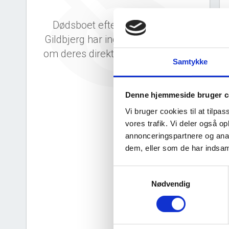
Dødsboet efter Mogens Bilde
Gildbjerg har ingen offentlig data
om deres direktion og bestyrelse.
Samtykke
Denne hjemmeside bruger c
Vi bruger cookies til at tilpas
vores trafik. Vi deler også 
annonceringspartnere og anal
d
dem, eller som de har indsaml
Samtykkevalg
Nødvendig