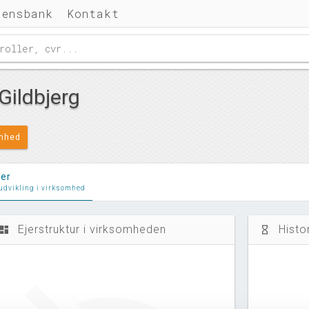
densbank
Kontakt
Gildbjerg
omhed
ler
 udvikling i virksomhed
Ejerstruktur i virksomheden
Histo
ashboard
hourglass_empty