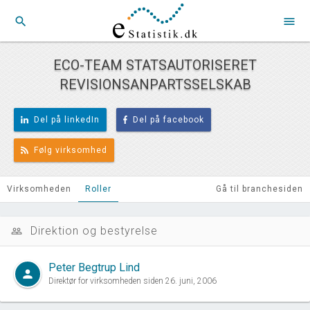
search
menu
ECO-TEAM STATSAUTORISERET
REVISIONSANPARTSSELSKAB
Del på linkedIn
Del på facebook
Følg virksomhed
Virksomheden
Roller
Gå til branchesiden
Direktion og bestyrelse
people_outline
Peter Begtrup Lind
person
Direktør for virksomheden siden 26. juni, 2006