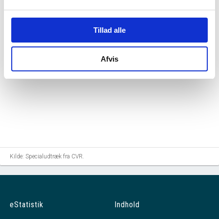
Dupont Revision
tiltrådte som revisor for
virksomheden.
Tillad alle
Afvis
Kilde: Specialudtræk fra CVR.
eStatistik
Indhold