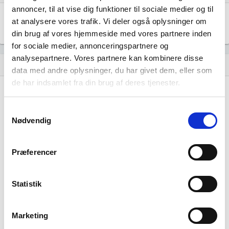
annoncer, til at vise dig funktioner til sociale medier og til
REVISORHUSET BIRKERØD ApS
at analysere vores trafik. Vi deler også oplysninger om
location_city
Blokken 90, 3460 Birkerød
din brug af vores hjemmeside med vores partnere inden
for sociale medier, annonceringspartnere og
analysepartnere. Vores partnere kan kombinere disse
Historisk udvikling af rollerne
hourglass_empty
data med andre oplysninger, du har givet dem, eller som
de har indsamlet fra din brug af deres tjenester.
22. marts, 2010
hourglass_full
Samtykkevalg
Peter Begtrup Lind
tiltrådte som
Nødvendig
revisionsvirksomhedstemmeberettiget.
Præferencer
26. juni, 2006
hourglass_full
Statistik
Peter Begtrup Lind
tiltrådte som stifter af virksomheden.
Peter Begtrup Lind
tiltrådte som direktør for
virksomheden.
Marketing
Peter Begtrup Lind
tiltrådte som ejer 100% af
virksomheden.