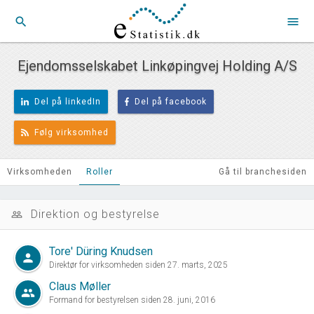
search
menu
Ejendomsselskabet Linkøpingvej Holding A/S
Del på linkedIn
Del på facebook
Følg virksomhed
Virksomheden
Roller
Gå til branchesiden
Direktion og bestyrelse
people_outline
Tore' Düring Knudsen
person
Direktør for virksomheden siden 27. marts, 2025
Claus Møller
group
Formand for bestyrelsen siden 28. juni, 2016