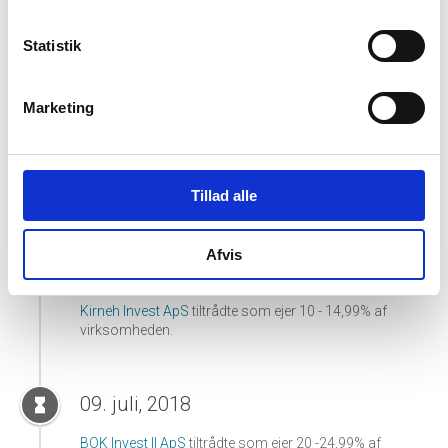
27. marts, 2025
hourglass_full
Statistik
Tore' Düring Knudsen
tiltrådte som direktør for
virksomheden.
Marketing
31. maj, 2024
hourglass_full
Brdr. Møller Invest ApS
tiltrådte som ejer 10 - 14,99% af
Tillad alle
virksomheden.
Afvis
13. maj, 2020
hourglass_full
Kirneh Invest ApS
tiltrådte som ejer 10 - 14,99% af
virksomheden.
09. juli, 2018
hourglass_full
BOK Invest II ApS
tiltrådte som ejer 20 -24,99% af