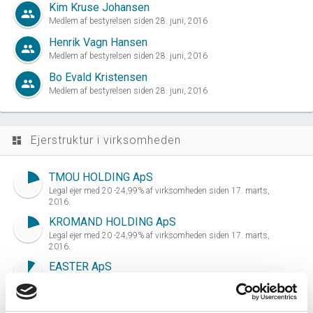
Kim Kruse Johansen
group
Medlem af bestyrelsen siden 28. juni, 2016
Henrik Vagn Hansen
group
Medlem af bestyrelsen siden 28. juni, 2016
Bo Evald Kristensen
group
Medlem af bestyrelsen siden 28. juni, 2016
Ejerstruktur i virksomheden
dashboard
TMOU HOLDING ApS
Legal ejer med 20 -24,99% af virksomheden siden 17. marts,
2016.
KROMAND HOLDING ApS
Legal ejer med 20 -24,99% af virksomheden siden 17. marts,
2016.
EASTER ApS
Legal ejer med 10 - 14,99% af virksomheden siden 17. marts,
2016.
KRUSE JOHANSEN EJENDOMME ApS