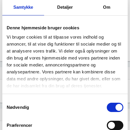
Legal ejer med 10 - 14,99% af virksomheden siden 17. marts,
Samtykke
Detaljer
Om
2016.
Kirneh Invest ApS
Legal ejer med 10 - 14,99% af virksomheden siden 13. maj, 2020.
Denne hjemmeside bruger cookies
BOK Invest II ApS
Vi bruger cookies til at tilpasse vores indhold og
Legal ejer med 20 -24,99% af virksomheden siden 09. juli, 2018.
annoncer, til at vise dig funktioner til sociale medier og til
Brdr. Møller Invest ApS
at analysere vores trafik. Vi deler også oplysninger om
Legal ejer med 10 - 14,99% af virksomheden siden 31. maj, 2024.
din brug af vores hjemmeside med vores partnere inden
for sociale medier, annonceringspartnere og
analysepartnere. Vores partnere kan kombinere disse
Virksomhedens datterselskaber
dashboard
data med andre oplysninger, du har givet dem, eller som
de har indsamlet fra din brug af deres tjenester.
Ejendomsselskabet Linkøpingvej A/S
location_city
Marselisborg Havnevej 52, 8000 Aarhus C
Samtykkevalg
Nødvendig
Historisk udvikling af rollerne
hourglass_empty
Præferencer