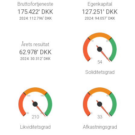
Bruttofortjeneste
Egenkapital
175.422' DKK
127.251' DKK
2024: 112.796' DKK
2024: 94.057' DKK
10
20
Årets resultat
62.978' DKK
2024: 30.312' DKK
0
30
54
Soliditetsgrad
100
150
5
10
50
200
0
15
210
33
Likviditetsgrad
Afkastningsgrad