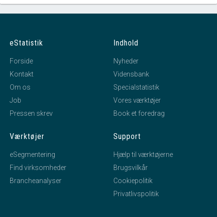
eStatistik
Indhold
Forside
Nyheder
Kontakt
Vidensbank
Om os
Specialstatistik
Job
Vores værktøjer
Pressen skrev
Book et foredrag
Værktøjer
Support
eSegmentering
Hjælp til værktøjerne
Find virksomheder
Brugsvilkår
Brancheanalyser
Cookiepolitik
Privatlivspolitik