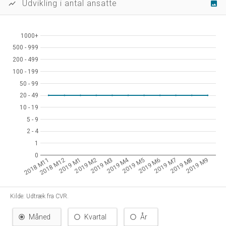
Udvikling i antal ansatte
show_chart
image
1000+
1000+
500 - 999
500 - 999
200 - 499
200 - 499
100 - 199
100 - 199
50 - 99
50 - 99
20 - 49
20 - 49
10 - 19
10 - 19
5 - 9
5 - 9
2 - 4
2 - 4
1
1
0
0
2019 M4
2019 M8
2019 M7
2019 M6
2019 M5
2019 M3
2019 M2
2019 M1
2018 M12
2018 M11
2019 M9
Kilde: Udtræk fra CVR.
Måned
Kvartal
År