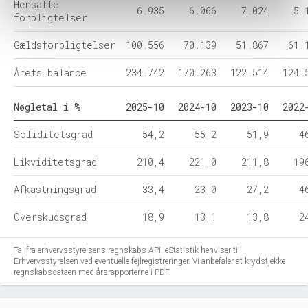
Hensatte
6.935
6.066
7.024
5.
forpligtelser
Gældsforpligtelser
100.556
70.139
51.867
61.
Årets balance
234.742
170.263
122.514
124.
Nøgletal i %
2025-10
2024-10
2023-10
2022
Soliditetsgrad
54,2
55,2
51,9
4
Likviditetsgrad
210,4
221,0
211,8
19
Afkastningsgrad
33,4
23,0
27,2
4
Overskudsgrad
18,9
13,1
13,8
2
Tal fra erhvervsstyrelsens regnskabs-API. eStatistik henviser til
Erhvervsstyrelsen ved eventuelle fejlregistreringer. Vi anbefaler at krydstjekke
regnskabsdataen med årsrapporterne i PDF.