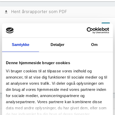
Hent årsrapporter som PDF
file_download
Årsrapporten 2025-10
file_download
Årsrapporten 2024-10
file_download
Samtykke
Detaljer
Om
Årsrapporten 2023-10
file_download
Denne hjemmeside bruger cookies
Årsrapporten 2022-10
file_download
Vi bruger cookies til at tilpasse vores indhold og
annoncer, til at vise dig funktioner til sociale medier og til
Årsrapporten 2021-10
file_download
at analysere vores trafik. Vi deler også oplysninger om
din brug af vores hjemmeside med vores partnere inden
for sociale medier, annonceringspartnere og
analysepartnere. Vores partnere kan kombinere disse
Regnskaber
assignment
data med andre oplysninger, du har givet dem, eller som
de har indsamlet fra din brug af deres tjenester.