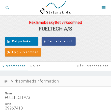
search
menu
Reklamebeskyttet virksomhed
FUELTECH A/S
Del på linkedIn
Del på facebook
Følg virksomhed
Virksomheden
Roller
Gå til branchesiden
Virksomhedsinformation
subject
Navn
FUELTECH A/S
CVR
39967413