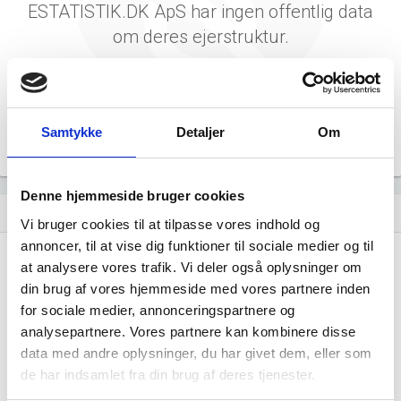
ESTATISTIK.DK ApS har ingen offentlig data
om deres ejerstruktur.
Samtykke
Detaljer
Om
Denne hjemmeside bruger cookies
Virksomhedens datterselskaber
dashboard
Vi bruger cookies til at tilpasse vores indhold og
annoncer, til at vise dig funktioner til sociale medier og til
at analysere vores trafik. Vi deler også oplysninger om
din brug af vores hjemmeside med vores partnere inden
for sociale medier, annonceringspartnere og
analysepartnere. Vores partnere kan kombinere disse
data med andre oplysninger, du har givet dem, eller som
ESTATISTIK.DK ApS har ingen
de har indsamlet fra din brug af deres tjenester.
datterselskaber.