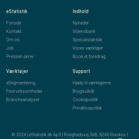
DAM JESPERSEN ApS
tiltrådte som stifter af
eStatistik
Indhold
virksomheden.
BUNDGAARD VAD ApS
tiltrådte som stifter af
Forside
Nyheder
virksomheden.
Kontakt
Vidensbank
Kent Torben Nielsen
tiltrådte som medlem af
bestyrelsen.
Om os
Specialstatistik
Kent Torben Nielsen
tiltrådte som direktør for
Job
Vores værktøjer
virksomheden.
Pressen skrev
Book et foredrag
K.T.N. HOLDING ApS
tiltrådte som stifter af
virksomheden.
Værktøjer
Support
eSegmentering
Hjælp til værktøjerne
Find virksomheder
Brugsvilkår
Brancheanalyser
Cookiepolitik
Privatlivspolitik
© 2024 | eStatistik.dk ApS | Rolighedsvej 36B, 8240 Risskov |