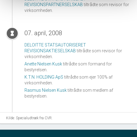
REVISIONSPARTNERSELSKAB
tiltrådte som revisor for
virksomheden.
07. april, 2008
hourglass_full
DELOITTE STATSAUTORISERET
REVISIONSAKTIESELSKAB
tiltrådte som revisor for
virksomheden.
Anette Nielsen Kusk
tiltrådte som formand for
bestyrelsen.
K.T.N. HOLDING ApS
tiltrådte som ejer 100% af
virksomheden.
Rasmus Nielsen Kusk
tiltrådte som medlem af
bestyrelsen.
24. januar, 2008
Kilde: Specialudtræk fra CVR.
hourglass_full
AJOUR REVISION ADMINISTRATION & RÅDGIVNING
ApS
tiltrådte som revisor for virksomheden.