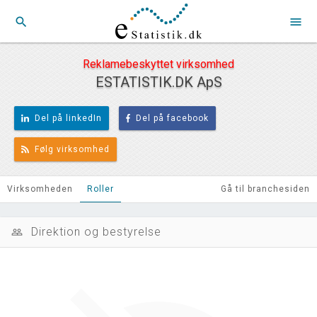
search
menu
Reklamebeskyttet virksomhed
ESTATISTIK.DK ApS
Del på linkedIn
Del på facebook
Følg virksomhed
Virksomheden
Roller
Gå til branchesiden
Direktion og bestyrelse
people_outline