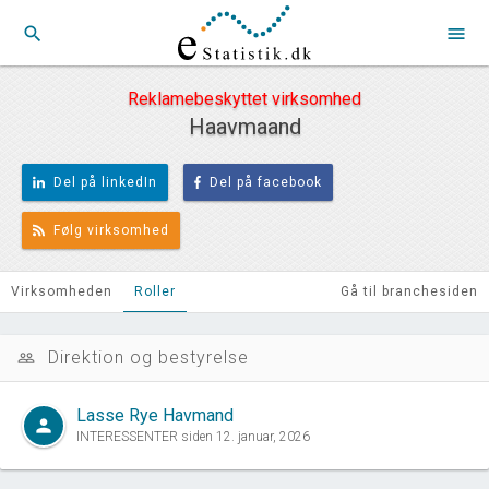
search
menu
Reklamebeskyttet virksomhed
Haavmaand
Del på linkedIn
Del på facebook
Følg virksomhed
Virksomheden
Roller
Gå til branchesiden
Direktion og bestyrelse
people_outline
Lasse Rye Havmand
person
INTERESSENTER siden 12. januar, 2026