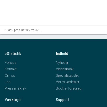
Kilde: Specialudtræk fra CVR.
eStatistik
Indhold
Forside
Nyheder
Kontakt
Vidensbank
Om os
Specialstatistik
Job
Vores værktøjer
Pressen skrev
Book et foredrag
Værktøjer
Support