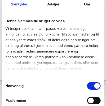
Samtykke
Detaljer
Om
Denne hjemmeside bruger cookies
Vi bruger cookies til at tilpasse vores indhold og
annoncer, til at vise dig funktioner til sociale medier og til
Haavmaand har ingen datterselskaber.
at analysere vores trafik. Vi deler også oplysninger om
din brug af vores hjemmeside med vores partnere inden
for sociale medier, annonceringspartnere og
analysepartnere. Vores partnere kan kombinere disse
data med andre oplysninger, du har givet dem, eller som
de har indsamlet fra din brug af deres tjenester.
Samtykkevalg
Nødvendig
Historisk udvikling af rollerne
hourglass_empty
Præferencer
12. januar, 2026
hourglass_full