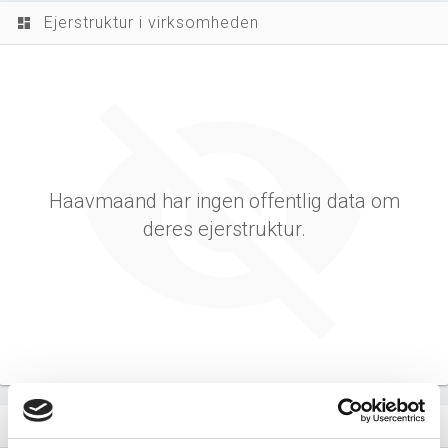
Ejerstruktur i virksomheden
dashboard
Haavmaand har ingen offentlig data om
deres ejerstruktur.
Virksomhedens datterselskaber
dashboard