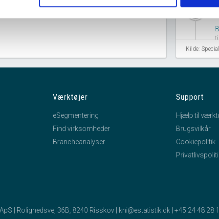
hourglass_full
B
t
Kilde: Speci
hourglass_full
Værktøjer
Support
eSegmentering
Hjælp til værkt
0
Find virksomheder
Brugsvilkår
hourglass_full
Brancheanalyser
Cookiepolitik
B
Privatlivspolit
B
hourglass_full
k ApS | Rolighedsvej 36B, 8240 Risskov |
kni@estatistik.dk
|
+45 24 48 28 
T