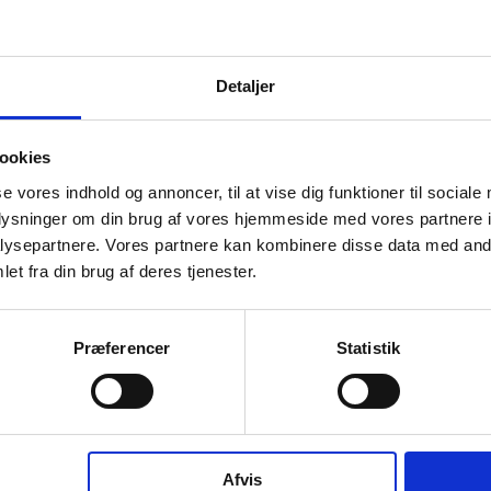
J
Detaljer
hourglass_full
L
Virksomhedens datterselskaber
ashboard
ookies
se vores indhold og annoncer, til at vise dig funktioner til sociale
hourglass_full
oplysninger om din brug af vores hjemmeside med vores partnere i
ysepartnere. Vores partnere kan kombinere disse data med andr
T
et fra din brug af deres tjenester.
1
hourglass_full
Præferencer
Statistik
INDU A/S har ingen datterselskaber.
P
J
K
Afvis