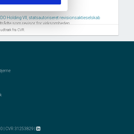
14. april, 2005
DO Holding VII, statsautoriseret revisionsaktieselskab
iltrådte som revisor for virksomheden.
aludtræk fra CVR.
26. november, 2004
CUECAR ApS
tiltrådte som ejer 100% af virksomheden.
øjerne
1. juli, 2000
o Kenneth Ringbo
tiltrådte som formand for bestyrelsen.
ik
o Kenneth Ringbo
tiltrådte som direktør for virksomheden.
28. marts, 2000
10
|
CVR 31253829
|
orben Poulsen
tiltrådte som medlem af bestyrelsen.