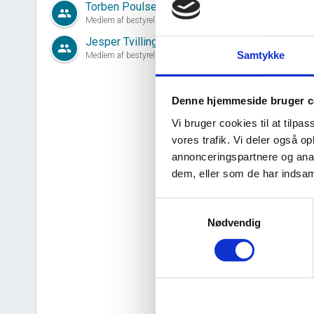
Torben Poulsen
group
Medlem af bestyrelsen siden 30. november, 2007
Jesper Tvilling Poulsen
group
Samtykke
Medlem af bestyrelsen siden 18. december, 2024
d
Denne hjemmeside bruger c
Vi bruger cookies til at tilpas
vores trafik. Vi deler også 
annonceringspartnere og anal
dem, eller som de har indsaml
Samtykkevalg
Nødvendig