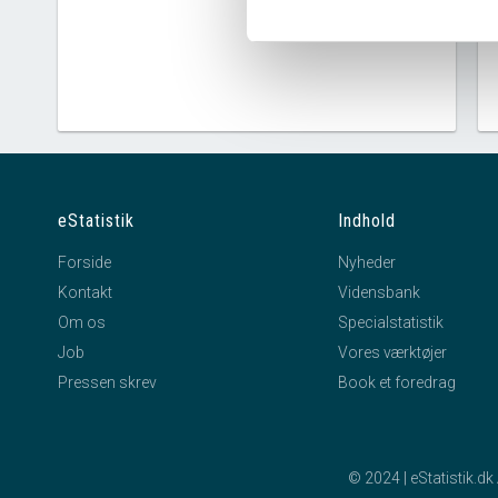
eStatistik
Indhold
Forside
Nyheder
Kontakt
Vidensbank
Om os
Specialstatistik
Job
Vores værktøjer
Pressen skrev
Book et foredrag
© 2024 | eStatistik.d