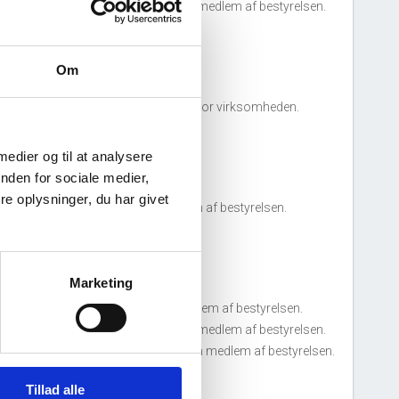
esper Tvilling Poulsen
tiltrådte som medlem af bestyrelsen.
17. juni, 2013
Om
ars P Revision
tiltrådte som revisor for virksomheden.
 medier og til at analysere
30. november, 2007
nden for sociale medier,
e oplysninger, du har givet
orben Poulsen
tiltrådte som medlem af bestyrelsen.
5. juli, 2005
Marketing
er Christian Jerup
tiltrådte som medlem af bestyrelsen.
esper Tvilling Poulsen
tiltrådte som medlem af bestyrelsen.
irsten Havnhøj Poulsen
tiltrådte som medlem af bestyrelsen.
Tillad alle