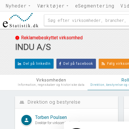
Nyheder
Værktøjer
eSegmentering
Vi
Reklamebeskyttet virksomhed
error
INDU A/S
Del på linkedIn
Del på facebook
Følg virks
Virksomheden
Rol
Information, regnskaber og historiske data
Direktion, bestyrelse og
Direktion og bestyrelse
people_outline
d
Torben Poulsen
person
Direktør for virksomheden siden 28. marts, 2000