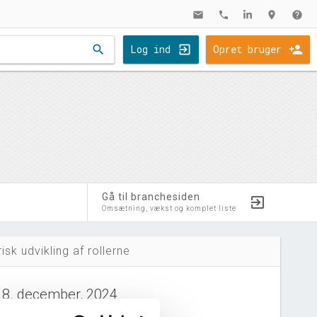
mail
phone
location_on
help
search
Log ind
Opret bruger
Gå til branchesiden
Omsætning, vækst og komplet liste
risk udvikling af rollerne
18. december, 2024