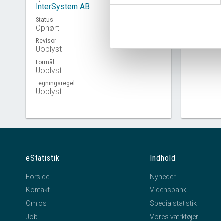
InterSystem AB
Status
Virkso
Ophørt
Revisor
Uoplyst
Formål
Uoplyst
Tegningsregel
Uoplyst
eStatistik
Indhold
Forside
Nyheder
Kontakt
Vidensbank
Om os
Specialstatistik
Job
Vores værktøjer