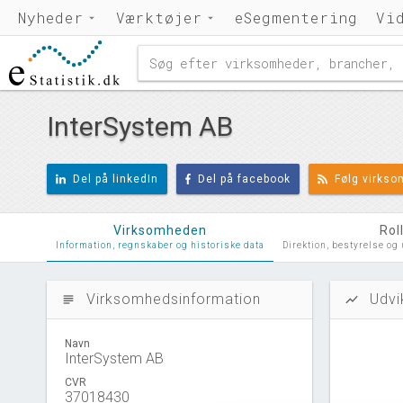
Nyheder
Værktøjer
eSegmentering
Vi
InterSystem AB
Del på linkedIn
Del på facebook
Følg virks
Virksomheden
Rol
Information, regnskaber og historiske data
Direktion, bestyrelse og
Virksomhedsinformation
Udvi
subject
show_chart
Navn
InterSystem AB
CVR
37018430