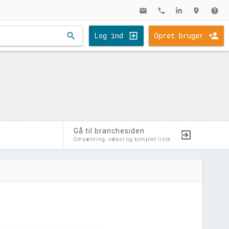
mail
phone
location_on
help
search
Log ind
Opret bruger
Gå til branchesiden
Omsætning, vækst og komplet liste