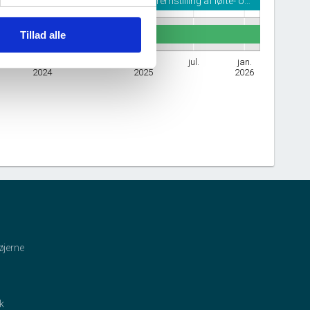
Fremstilling af løfte- o…
Tillad alle
jan.
jul.
jan.
jul.
jan.
2024
2025
2026
øjerne
ik