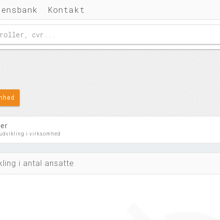
densbank
Kontakt
omhed
ler
 udvikling i virksomhed
kling i antal ansatte