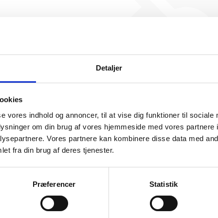
InterSystem AB har ikke 
beskæftigelse endnu. Vi ka
generere figuren for denne
Detaljer
ookies
se vores indhold og annoncer, til at vise dig funktioner til sociale
oplysninger om din brug af vores hjemmeside med vores partnere i
ysepartnere. Vores partnere kan kombinere disse data med andr
somhedshistorik
et fra din brug af deres tjenester.
Navn
InterSystem AB
Præferencer
Statistik
Adresse
Fuglevadsvej 21A, 2800 Kongens Lyngby