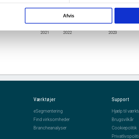
Branche
Fremstilling af løfte- og håndteringsudstyr
mhedsform
Anden udenlandsk virksomhed
Afvis
jul.
jan.
jul.
jan.
jul.
2021
2022
2023
Værktøjer
Support
eSegmentering
Hjælp til værkt
Find virksomheder
Brugsvilkår
Brancheanalyser
Cookiepolitik
Privatlivspolit