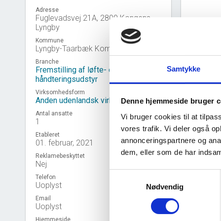
Adresse
Fuglevadsvej 21A, 2800 Kongens
Lyngby
Kommune
Lyngby-Taarbæk Kommune
Branche
Samtykke
Fremstilling af løfte- og
håndteringsudstyr
Virksomhedsform
Anden udenlandsk virksomhed
Denne hjemmeside bruger c
Antal ansatte
Vi bruger cookies til at tilpas
1
vores trafik. Vi deler også 
Etableret
annonceringspartnere og anal
Virk
01. februar, 2021
event_note
dem, eller som de har indsaml
Reklamebeskyttet
Nej
Samtykkevalg
Telefon
Uoplyst
Nødvendig
Email
Uoplyst
Hjemmeside