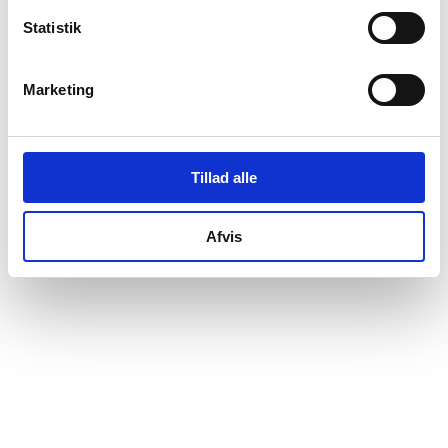
Zol-Fikar Al-Hulo
tiltrådte som direktør for
Statistik
virksomheden.
Zol-Fikar Al-Hulo
tiltrådte som stifter af virksomheden.
Zol-Fikar Al-Hulo
tiltrådte som ejer 100% af
Marketing
virksomheden.
Tillad alle
Afvis