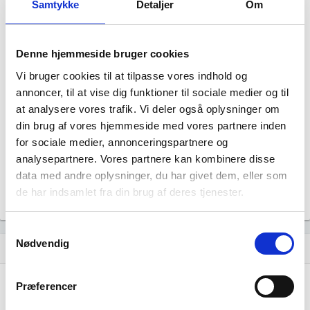
Samtykke
Detaljer
Om
Denne hjemmeside bruger cookies
Vi bruger cookies til at tilpasse vores indhold og
Istanbul Bazar Nr 1 ApS har ingen
annoncer, til at vise dig funktioner til sociale medier og til
at analysere vores trafik. Vi deler også oplysninger om
datterselskaber.
din brug af vores hjemmeside med vores partnere inden
for sociale medier, annonceringspartnere og
analysepartnere. Vores partnere kan kombinere disse
data med andre oplysninger, du har givet dem, eller som
de har indsamlet fra din brug af deres tjenester.
Samtykkevalg
Nødvendig
Historisk udvikling af rollerne
hourglass_empty
Præferencer
16. marts, 2022
hourglass_full