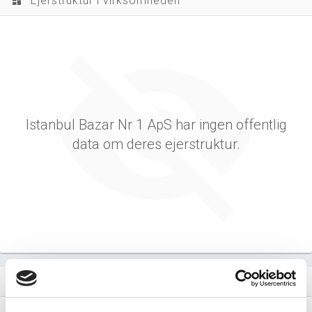
Ejerstruktur i virksomheden
dashboard
Istanbul Bazar Nr 1 ApS har ingen offentlig
data om deres ejerstruktur.
Virksomhedens datterselskaber
dashboard