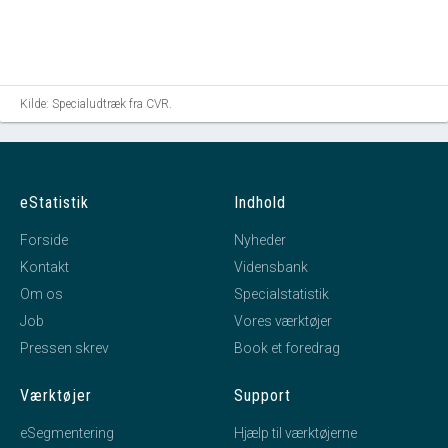
Kilde: Specialudtræk fra CVR.
eStatistik
Indhold
Forside
Nyheder
Kontakt
Vidensbank
Om os
Specialstatistik
Job
Vores værktøjer
Pressen skrev
Book et foredrag
Værktøjer
Support
eSegmentering
Hjælp til værktøjerne