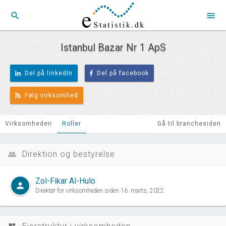
search
menu
Istanbul Bazar Nr 1 ApS
Del på linkedIn
Del på facebook
Følg virksomhed
Virksomheden
Roller
Gå til branchesiden
Direktion og bestyrelse
people_outline
Zol-Fikar Al-Hulo
person
Direktør for virksomheden siden 16. marts, 2022