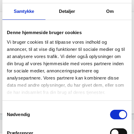
Virksomhedens datterselskaber
dashboard
Samtykke
Detaljer
Om
Denne hjemmeside bruger cookies
Vi bruger cookies til at tilpasse vores indhold og
annoncer, til at vise dig funktioner til sociale medier og til
at analysere vores trafik. Vi deler også oplysninger om
JEM & FIX A/S har ingen datterselskaber.
din brug af vores hjemmeside med vores partnere inden
for sociale medier, annonceringspartnere og
analysepartnere. Vores partnere kan kombinere disse
data med andre oplysninger, du har givet dem, eller som
de har indsamlet fra din brug af deres tjenester.
Samtykkevalg
Nødvendig
Historisk udvikling af rollerne
hourglass_empty
Præferencer