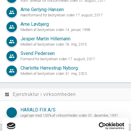
Adm. direktør for virksomheden siden 01. august, 2017
Arne Gerlyng-Hansen
group
Næstformand for bestyrelsen siden 17. august, 2017
Arne Løvbjerg
group
Medlem af bestyrelsen siden 14. januar, 1998
Jesper Martin Hillemann
group
Medlem af bestyrelsen siden 18. maj, 2015
Svend Pedersen
group
Formand for bestyrelsen siden 17. august, 2017
Charlotte Harrestrup Nyborg
group
Medlem af bestyrelsen siden 31. maj, 2023
Ejerstruktur i virksomheden
dashboard
HARALD FIX A/S
Legal ejer med 100% af virksomheden siden 01. december, 1997.