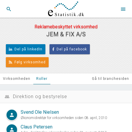
search
menu
Reklamebeskyttet virksomhed
JEM & FIX A/S
Del på linkedIn
Del på facebook
Følg virksomhed
Virksomheden
Roller
Gå til branchesiden
Direktion og bestyrelse
people_outline
Svend Ole Nielsen
person
Økonomidirektør for virksomheden siden 08. april, 2010
Claus Petersen
person