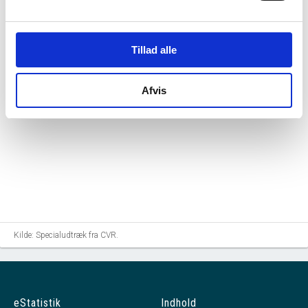
CHRISTENSEN KJÆRULFF STATSAUTORISERET
REVISIONSAKTIESELSKAB
tiltrådte som revisor for
virksomheden.
Tillad alle
Afvis
Kilde: Specialudtræk fra CVR.
eStatistik
Indhold