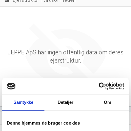
Ejerstruktur i virksomheden
dashboard
JEPPE ApS har ingen offentlig data om deres
ejerstruktur.
Samtykke
Detaljer
Om
Virksomhedens datterselskaber
dashboard
Denne hjemmeside bruger cookies