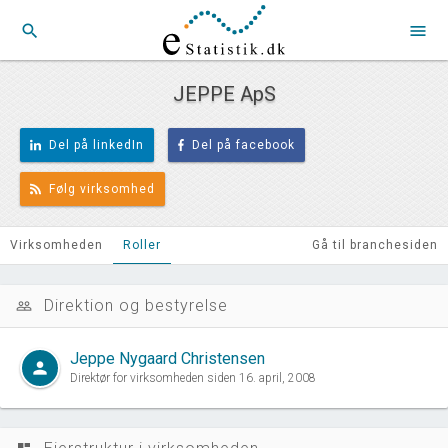
search
menu
JEPPE ApS
Del på linkedIn
Del på facebook
Følg virksomhed
Virksomheden
Roller
Gå til branchesiden
Direktion og bestyrelse
people_outline
Jeppe Nygaard Christensen
person
Direktør for virksomheden siden 16. april, 2008