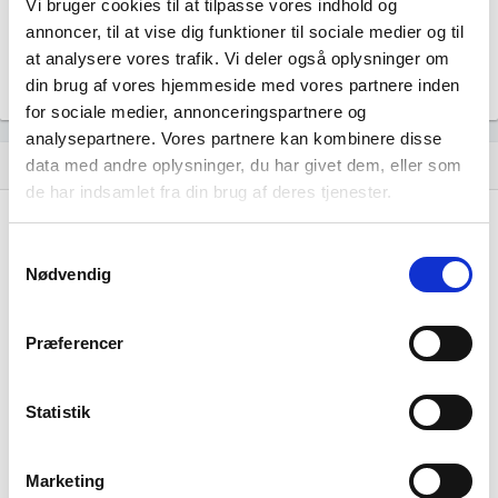
Vi bruger cookies til at tilpasse vores indhold og
Björt ApS
location_city
annoncer, til at vise dig funktioner til sociale medier og til
Strandlodsvej 103, 2300 København S
at analysere vores trafik. Vi deler også oplysninger om
basemen ApS
location_city
din brug af vores hjemmeside med vores partnere inden
Strandlodsvej 103, 2300 København S
for sociale medier, annonceringspartnere og
analysepartnere. Vores partnere kan kombinere disse
Historisk udvikling af rollerne
data med andre oplysninger, du har givet dem, eller som
hourglass_empty
de har indsamlet fra din brug af deres tjenester.
19. maj, 2016
hourglass_full
Samtykkevalg
Nødvendig
JEPPE ApS
tiltrådte som ejer 100% af virksomheden.
Præferencer
16. april, 2008
hourglass_full
Jeppe Nygaard Christensen
tiltrådte som direktør for
Statistik
virksomheden.
Jeppe Nygaard Christensen
tiltrådte som ejer 100% af
virksomheden.
Marketing