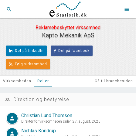
search
menu
Reklamebeskyttet virksomhed
Kapto Mekanik ApS
Del på linkedIn
Del på facebook
Følg virksomhed
Virksomheden
Roller
Gå til branchesiden
Direktion og bestyrelse
people_outline
Christian Lund Thomsen
person
Direktør for virksomheden siden 27. august, 2025
Nichlas Kondrup
person