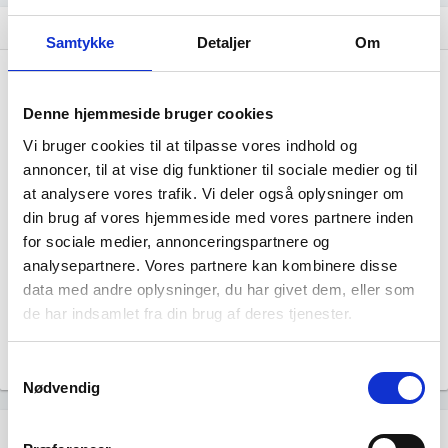
Virksomhedens datterselskaber
dashboard
Samtykke
Detaljer
Om
Denne hjemmeside bruger cookies
Vi bruger cookies til at tilpasse vores indhold og
annoncer, til at vise dig funktioner til sociale medier og til
at analysere vores trafik. Vi deler også oplysninger om
Kapto Mekanik ApS har ingen
din brug af vores hjemmeside med vores partnere inden
datterselskaber.
for sociale medier, annonceringspartnere og
analysepartnere. Vores partnere kan kombinere disse
data med andre oplysninger, du har givet dem, eller som
de har indsamlet fra din brug af deres tjenester.
Samtykkevalg
Nødvendig
Historisk udvikling af rollerne
hourglass_empty