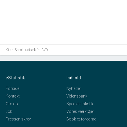
Kilde: Specialudtræk fra CVR.
eStatistik
Indhold
Forside
Nyheder
Kontakt
Vidensbank
Om os
Specialstatistik
Job
Vores værktøjer
Pressen skrev
Book et foredrag