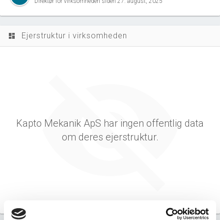
Direktør for virksomheden siden 27. august, 2025
Ejerstruktur i virksomheden
dashboard
Kapto Mekanik ApS har ingen offentlig data
om deres ejerstruktur.