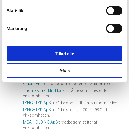
LYNGE LYD ApS
tiltrådte som ejer 25 - 33,33% af
Statistik
virksomheden.
HCAT Holding ApS
tiltrådte som ejer 25 - 33,33% af
virksomheden.
Marketing
MoBo Holding ApS
tiltrådte som ejer 25 - 33,33% af
virksomheden.
TH Sound Design Holding ApS
tiltrådte som ejer 25 -
33,33% af virksomheden.
Tillad alle
Afvis
08. februar, 2022
hourglass_full
Claus Lynge
tiltrådte som direktør for virksomheden.
Thomas Franklin Huus
tiltrådte som direktør for
virksomheden.
LYNGE LYD ApS
tiltrådte som stifter af virksomheden.
LYNGE LYD ApS
tiltrådte som ejer 20 -24,99% af
virksomheden.
MSA HOLDING ApS
tiltrådte som stifter af
virksomheden.