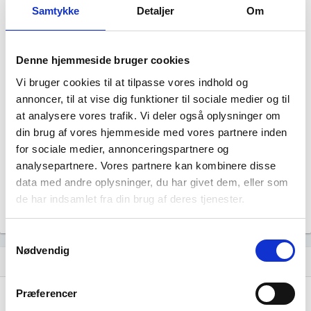
Samtykke
Detaljer
Om
Denne hjemmeside bruger cookies
Vi bruger cookies til at tilpasse vores indhold og
annoncer, til at vise dig funktioner til sociale medier og til
Klang ApS har ingen datterselskaber.
at analysere vores trafik. Vi deler også oplysninger om
din brug af vores hjemmeside med vores partnere inden
for sociale medier, annonceringspartnere og
analysepartnere. Vores partnere kan kombinere disse
data med andre oplysninger, du har givet dem, eller som
de har indsamlet fra din brug af deres tjenester.
Samtykkevalg
Nødvendig
Historisk udvikling af rollerne
hourglass_empty
Præferencer
12. december, 2023
hourglass_full