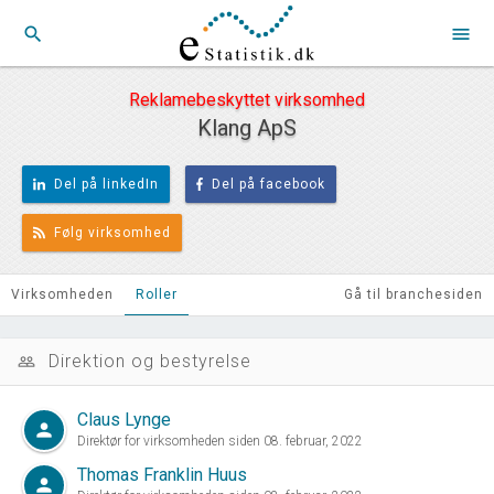
search
menu
Reklamebeskyttet virksomhed
Klang ApS
Del på linkedIn
Del på facebook
Følg virksomhed
Virksomheden
Roller
Gå til branchesiden
Direktion og bestyrelse
people_outline
Claus Lynge
person
Direktør for virksomheden siden 08. februar, 2022
Thomas Franklin Huus
person