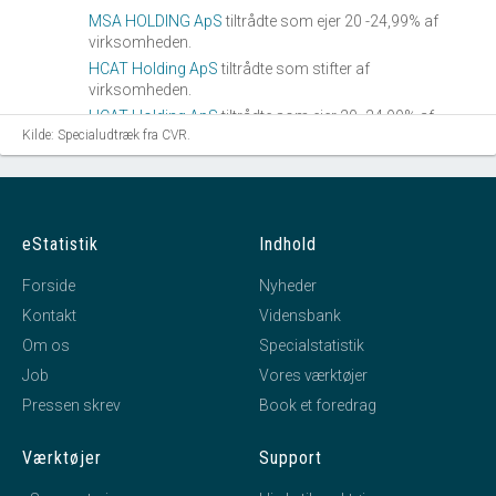
MSA HOLDING ApS
tiltrådte som ejer 20 -24,99% af
virksomheden.
HCAT Holding ApS
tiltrådte som stifter af
virksomheden.
HCAT Holding ApS
tiltrådte som ejer 20 -24,99% af
Kilde: Specialudtræk fra CVR.
virksomheden.
MoBo Holding ApS
tiltrådte som stifter af
virksomheden.
MoBo Holding ApS
tiltrådte som ejer 20 -24,99% af
virksomheden.
eStatistik
Indhold
TH Sound Design Holding ApS
tiltrådte som stifter af
virksomheden.
Forside
Nyheder
TH Sound Design Holding ApS
tiltrådte som ejer 20
Kontakt
Vidensbank
-24,99% af virksomheden.
Om os
Specialstatistik
Job
Vores værktøjer
Pressen skrev
Book et foredrag
Værktøjer
Support