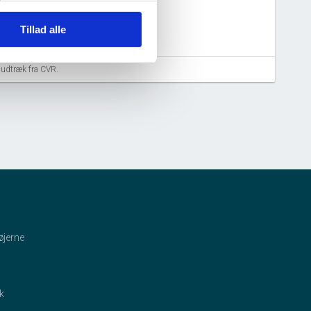
Tillad alle
aludtræk fra CVR.
øjerne
ik