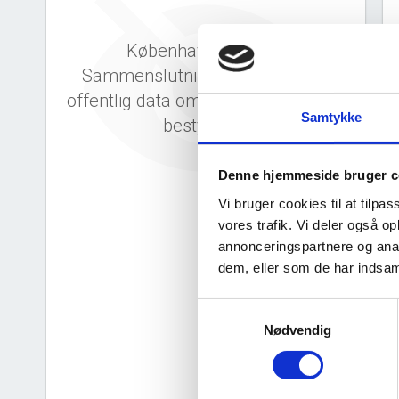
Københavns Stillads
Sammenslutning ApS har ingen
offentlig data om deres direktion og
Samtykke
bestyrelse.
Denne hjemmeside bruger c
Vi bruger cookies til at tilpas
vores trafik. Vi deler også 
annonceringspartnere og anal
dem, eller som de har indsaml
d
Samtykkevalg
Nødvendig