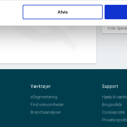
Københavns Stillads
Afvis
Sammenslutning ApS har ingen
datterselskaber.
Kilde: Speci
Værktøjer
Support
eSegmentering
Hjælp til værkt
Find virksomheder
Brugsvilkår
Brancheanalyser
Cookiepolitik
Privatlivspolit