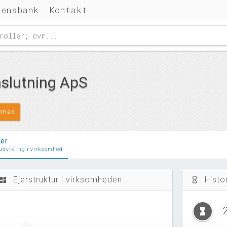
densbank
Kontakt
slutning ApS
omhed
ler
 udvikling i virksomhed
Ejerstruktur i virksomheden
Histo
ashboard
hourglass_empty
hourglass_full