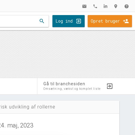
mail
phone
location_on
help
search
Log ind
Opret bruger
Gå til branchesiden
Omsætning, vækst og komplet liste
risk udvikling af rollerne
24. maj, 2023