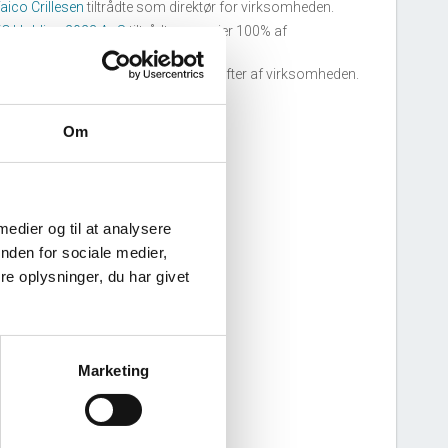
aico Crillesen
tiltrådte som direktør for virksomheden.
C Holding 2023 ApS
tiltrådte som ejer 100% af
irksomheden.
C Holding 2023 ApS
tiltrådte som stifter af virksomheden.
Om
 medier og til at analysere
nden for sociale medier,
e oplysninger, du har givet
Marketing