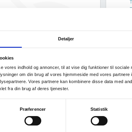
T
T
v
Københavns Stillads
T
Sammenslutning ApS har ingen
offentlig data om deres
Detaljer
ejerstruktur.
ookies
se vores indhold og annoncer, til at vise dig funktioner til sociale
oplysninger om din brug af vores hjemmeside med vores partnere i
ysepartnere. Vores partnere kan kombinere disse data med andr
et fra din brug af deres tjenester.
Virksomhedens datterselskaber
ashboard
Præferencer
Statistik