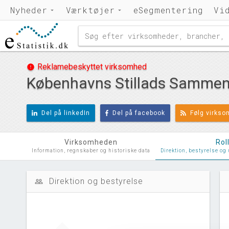
Nyheder
Værktøjer
eSegmentering
Vi
Reklamebeskyttet virksomhed
error
Københavns Stillads Sammen
Del på linkedIn
Del på facebook
Følg virks
Virksomheden
Rol
Information, regnskaber og historiske data
Direktion, bestyrelse og
Direktion og bestyrelse
people_outline
d