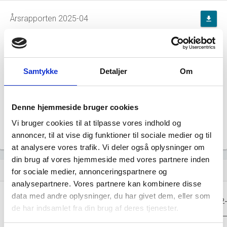
Årsrapporten 2025-04
file_download
Årsrapporten 2024-04
file_download
Samtykke
Detaljer
Om
Årsrapporten 2023-04
file_download
Årsrapporten 2022-04
file_download
Denne hjemmeside bruger cookies
Vi bruger cookies til at tilpasse vores indhold og
Årsrapporten 2021-04
file_download
annoncer, til at vise dig funktioner til sociale medier og til
at analysere vores trafik. Vi deler også oplysninger om
din brug af vores hjemmeside med vores partnere inden
Regnskaber
assignment
for sociale medier, annonceringspartnere og
analysepartnere. Vores partnere kan kombinere disse
Resultat i 1000
data med andre oplysninger, du har givet dem, eller som
2025-04
2024-04
2023-04
2022
DKK
de har indsamlet fra din brug af deres tjenester.
Nettoomsætning
-
-
-