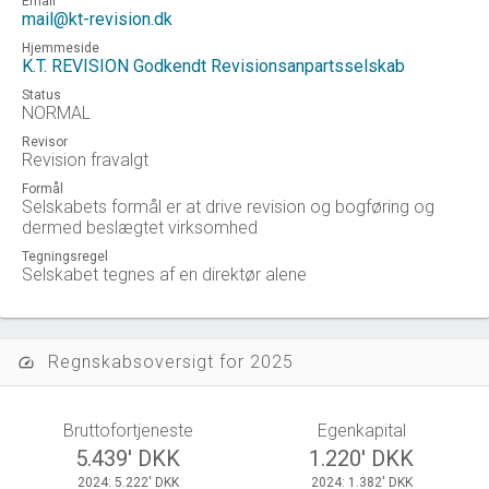
Email
mail@kt-revision.dk
Hjemmeside
K.T. REVISION Godkendt Revisionsanpartsselskab
Status
NORMAL
Revisor
Revision fravalgt
Formål
Selskabets formål er at drive revision og bogføring og
dermed beslægtet virksomhed
Tegningsregel
Selskabet tegnes af en direktør alene
Regnskabsoversigt for 2025
speed
Bruttofortjeneste
Egenkapital
5.439' DKK
1.220' DKK
2024: 5.222' DKK
2024: 1.382' DKK