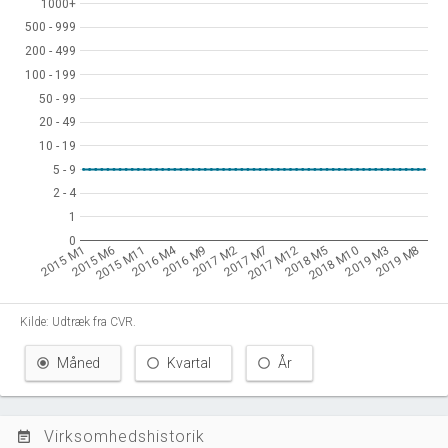
1000+
1000+
500 - 999
500 - 999
200 - 499
200 - 499
100 - 199
100 - 199
50 - 99
50 - 99
20 - 49
20 - 49
10 - 19
10 - 19
5 - 9
5 - 9
2 - 4
2 - 4
1
1
0
0
2016 M4
2015 M1
2015 M6
2015 M11
2016 M9
2017 M2
2017 M7
2017 M12
2018 M5
2018 M10
2019 M3
2019 M8
Kilde: Udtræk fra CVR.
Måned
Kvartal
År
Virksomhedshistorik
event_note