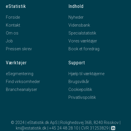
eStatistik
Indhold
Forside
Nyheder
Kontakt
Vidensbank
Om os
Specialstatistik
Job
Vores værktøjer
Pressen skrev
Book et foredrag
Værktøjer
Support
eSegmentering
Hjælp til værktøjerne
Find virksomheder
Brugsvilkår
Brancheanalyser
Cookiepolitik
Privatlivspolitik
© 2024 | eStatistik.dk ApS | Rolighedsvej 36B, 8240 Risskov |
kni@estatistik.dk
|
+45 24 48 28 10
|
CVR 31253829
|