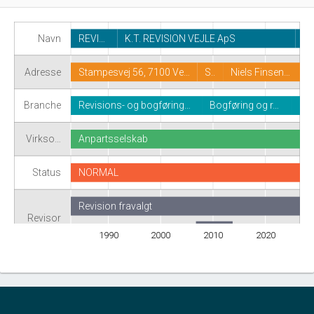
Navn
REVI…
K.T. REVISION VEJLE ApS
Adresse
Stampesvej 56, 7100 Ve…
S..
Niels Finsen…
Branche
Revisions- og bogføring…
Bogføring og r…
Virkso…
Anpartsselskab
Status
NORMAL
Revision fravalgt
Revisor
Sæ…
1990
2000
2010
2020