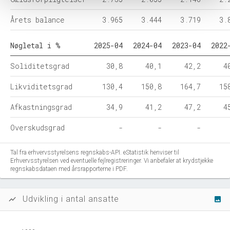
Årets balance
3.965
3.444
3.719
3.
Nøgletal i %
2025-04
2024-04
2023-04
2022
Soliditetsgrad
30,8
40,1
42,2
4
Likviditetsgrad
130,4
150,8
164,7
15
Afkastningsgrad
34,9
41,2
47,2
4
Overskudsgrad
-
-
-
Tal fra erhvervsstyrelsens regnskabs-API. eStatistik henviser til
Erhvervsstyrelsen ved eventuelle fejlregistreringer. Vi anbefaler at krydstjekke
regnskabsdataen med årsrapporterne i PDF.
Udvikling i antal ansatte
show_chart
image