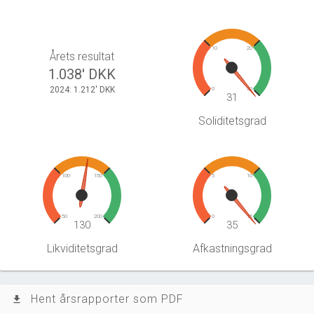
10
20
Årets resultat
1.038' DKK
2024: 1.212' DKK
0
30
31
Soliditetsgrad
100
150
5
10
50
200
0
15
130
35
Likviditetsgrad
Afkastningsgrad
Hent årsrapporter som PDF
file_download