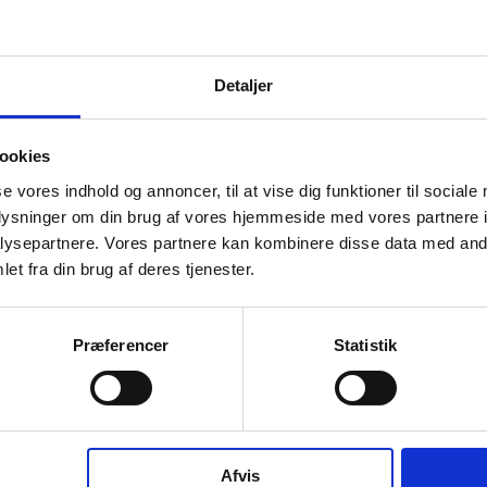
Detaljer
ookies
se vores indhold og annoncer, til at vise dig funktioner til sociale
oplysninger om din brug af vores hjemmeside med vores partnere i
ysepartnere. Vores partnere kan kombinere disse data med andr
et fra din brug af deres tjenester.
somhedshistorik
Præferencer
Statistik
Navn
LÆGERNES PENSIONSKASSE UNDER AFVIKLING
Adresse
Esplanaden 8A, 1263 København K
Branche
Pensionskasser
Afvis