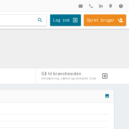
mail
phone
location_on
help
search
Log ind
Opret bruger
Gå til branchesiden
Omsætning, vækst og komplet liste
image