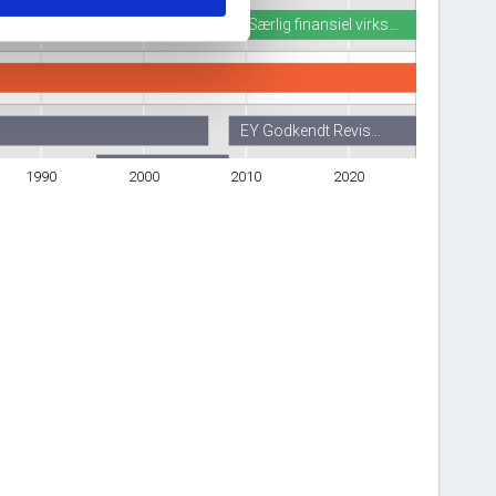
Særlig finansiel virks…
EY Godkendt Revis…
rtnership I/S
1990
2000
2010
2020