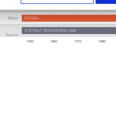
mhedsform
Uoplyst virksomhedsform
Status
NORMAL
STATSAUT REVISOR ERIK LUND
Revisor
CJ Pa
1950
1960
1970
1980