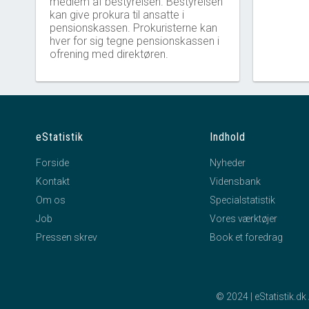
medlem af bestyrelsen. Bestyrelsen
kan give prokura til ansatte i
pensionskassen. Prokuristerne kan
hver for sig tegne pensionskassen i
ofrening med direktøren.
eStatistik
Indhold
Forside
Nyheder
Kontakt
Vidensbank
Om os
Specialstatistik
Job
Vores værktøjer
Pressen skrev
Book et foredrag
© 2024 | eStatistik.d