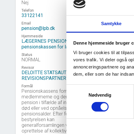
Nej
Telefon
33122141
Samtykke
Email
pension@lpb.dk
Hjemmeside
LÆGERNES PENSION -
Denne hjemmeside bruger c
pensionskassen for læger
Vi bruger cookies til at tilpas
Status
NORMAL
vores trafik. Vi deler også 
annonceringspartnere og anal
Revisor
DELOITTE STATSAUTORISERET
dem, eller som de har indsaml
Virk
REVISIONSPARTNERSELSKAB
event_note
Formål
Samtykkevalg
Pensionskassens formål er at sikre
Nødvendig
medlemmerne og deres efterladte
pension i tilfælde af invaliditet eller
død eller ved opnåelse af
pensionsalder. Efter forslag fra
bestyrelsen kan
generalforsamlingen vedtage
oprettelse af kollektive