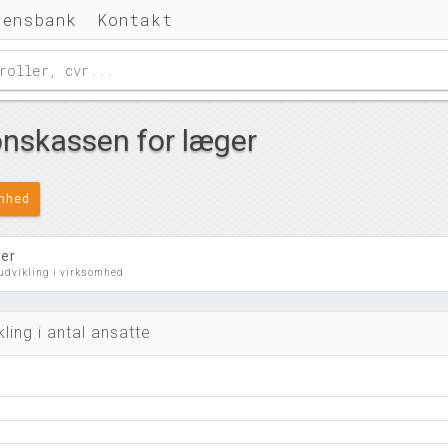
densbank
Kontakt
skassen for læger
omhed
ler
 udvikling i virksomhed
kling i antal ansatte