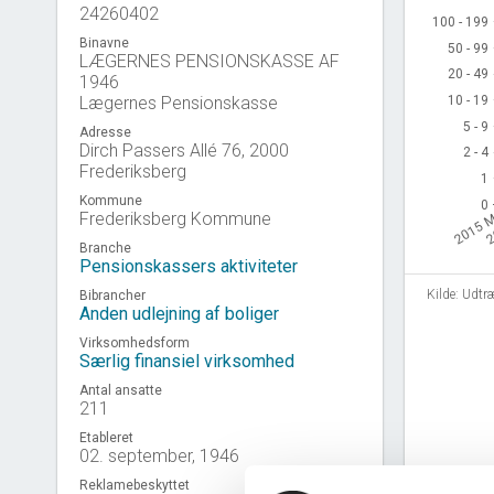
24260402
100 - 199
100 - 199
Binavne
50 - 99
50 - 99
LÆGERNES PENSIONSKASSE AF
20 - 49
20 - 49
1946
10 - 19
10 - 19
Lægernes Pensionskasse
5 - 9
5 - 9
Adresse
Dirch Passers Allé 76, 2000
2 - 4
2 - 4
Frederiksberg
1
1
Kommune
0
0
2
2015 
Frederiksberg Kommune
Branche
Pensionskassers aktiviteter
Kilde: Udtr
Bibrancher
Anden udlejning af boliger
Virksomhedsform
Særlig finansiel virksomhed
Antal ansatte
211
Etableret
02. september, 1946
Reklamebeskyttet