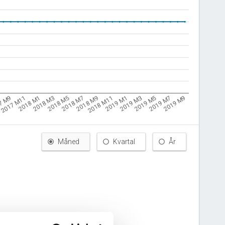
2019 M5
2018 M7
7 M9
2019 M1
2018 M3
2019 M7
2018 M9
2017 M11
2019 M3
2018 M5
2019 M9
2018 M11
2018 M1
Måned
Kvartal
År