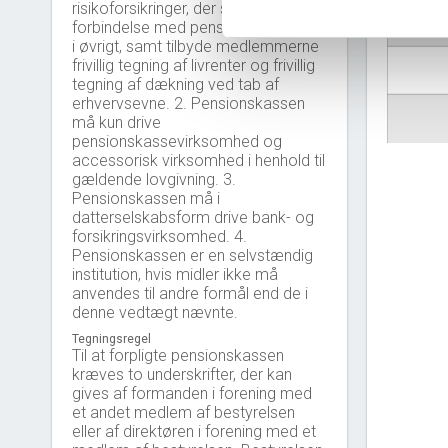
risikoforsikringer, der står i naturlig
Virkso
forbindelse med pensionsydelserne
i øvrigt, samt tilbyde medlemmerne
frivillig tegning af livrenter og frivillig
tegning af dækning ved tab af
erhvervsevne. 2. Pensionskassen
må kun drive
pensionskassevirksomhed og
accessorisk virksomhed i henhold til
gældende lovgivning. 3.
Pensionskassen må i
datterselskabsform drive bank- og
forsikringsvirksomhed. 4.
Pensionskassen er en selvstændig
institution, hvis midler ikke må
anvendes til andre formål end de i
denne vedtægt nævnte.
Tegningsregel
Til at forpligte pensionskassen
kræves to underskrifter, der kan
gives af formanden i forening med
et andet medlem af bestyrelsen
eller af direktøren i forening med et