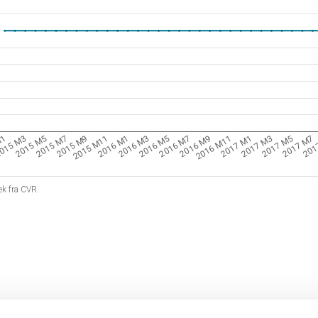
2017 M3
2016 M5
2015 M7
201
2016 M11
2016 M1
015 M3
2017 M5
2016 M7
2015 M9
2017 M1
2016 M3
2015 M5
2017 M7
2016 M9
2015 M11
M1
æk fra CVR.