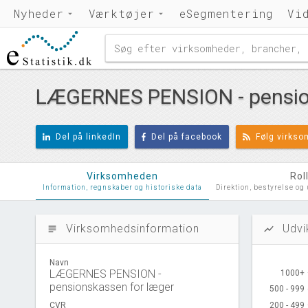
Nyheder
Værktøjer
eSegmentering
Vi
LÆGERNES PENSION - pension
Del på linkedIn
Del på facebook
Følg virks
Virksomheden
Rol
Information, regnskaber og historiske data
Direktion, bestyrelse og
Virksomhedsinformation
Udvi
subject
show_chart
Navn
LÆGERNES PENSION -
1000+
1000+
pensionskassen for læger
500 - 999
500 - 999
CVR
200 - 499
200 - 499