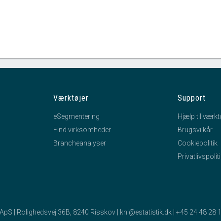
Værktøjer
Support
eSegmentering
Hjælp til værkt
Find virksomheder
Brugsvilkår
Brancheanalyser
Cookiepolitik
Privatlivspolit
k ApS | Rolighedsvej 36B, 8240 Risskov |
kni@estatistik.dk
|
+45 24 48 28 