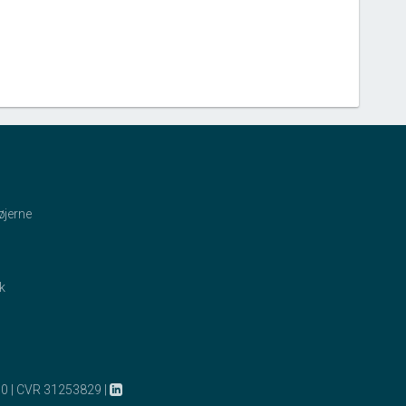
øjerne
ik
10
|
CVR 31253829
|