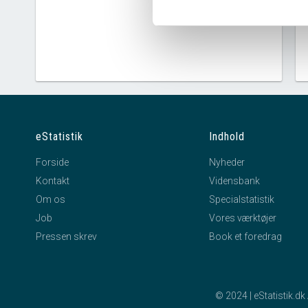
eStatistik
Indhold
Forside
Nyheder
Kontakt
Vidensbank
Om os
Specialstatistik
Job
Vores værktøjer
Pressen skrev
Book et foredrag
© 2024 | eStatistik.d