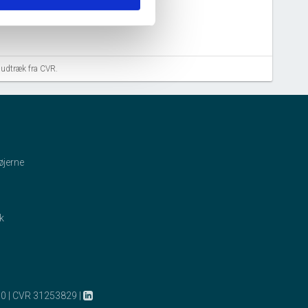
aludtræk fra CVR.
øjerne
ik
10
|
CVR 31253829
|