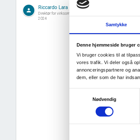
Riccardo Lara
person
Direktør for virksomheden siden 11. oktober,
2024
Samtykke
Denne hjemmeside bruger c
Vi bruger cookies til at tilpas
vores trafik. Vi deler også 
annonceringspartnere og anal
dem, eller som de har indsaml
Samtykkevalg
Nødvendig
d