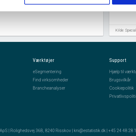
location_city
Eskildsgade 58, 1657 København V
Kilde: Speci
Værktøjer
Support
eSegmentering
Hjælp til værkt
Find virksomheder
Brugsvilkår
Brancheanalyser
Cookiepolitik
Privatlivspolit
k ApS | Rolighedsvej 36B, 8240 Risskov |
kni@estatistik.dk
|
+45 24 48 28 