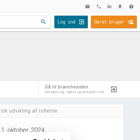
mail
phone
location_on
help
search
Log ind
Opret bruger
Gå til branchesiden
Omsætning, vækst og komplet liste
risk udvikling af rollerne
11. oktober, 2024