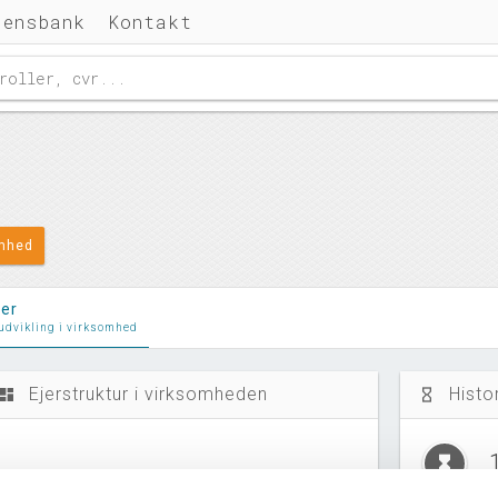
densbank
Kontakt
omhed
ler
 udvikling i virksomhed
Ejerstruktur i virksomheden
Histo
ashboard
hourglass_empty
hourglass_full