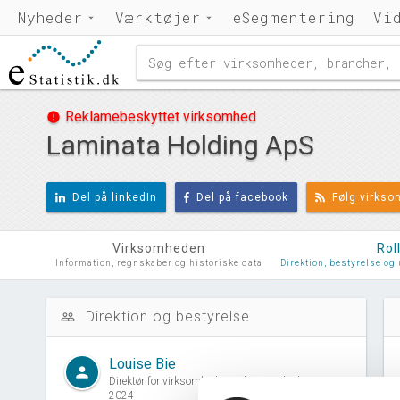
Nyheder
Værktøjer
eSegmentering
Vi
Reklamebeskyttet virksomhed
error
Laminata Holding ApS
Del på linkedIn
Del på facebook
Følg virks
Virksomheden
Rol
Information, regnskaber og historiske data
Direktion, bestyrelse og
Direktion og bestyrelse
people_outline
d
Louise Bie
person
Direktør for virksomheden siden 11. oktober,
2024