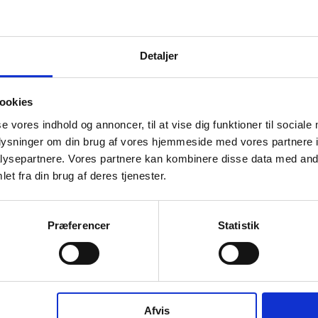
L
L
L
Laminata Holding ApS har ingen
Detaljer
R
offentlig data om deres
R
ejerstruktur.
R
ookies
se vores indhold og annoncer, til at vise dig funktioner til sociale
oplysninger om din brug af vores hjemmeside med vores partnere i
ysepartnere. Vores partnere kan kombinere disse data med andr
et fra din brug af deres tjenester.
Præferencer
Statistik
Virksomhedens datterselskaber
ashboard
Afvis
Laminata ApS