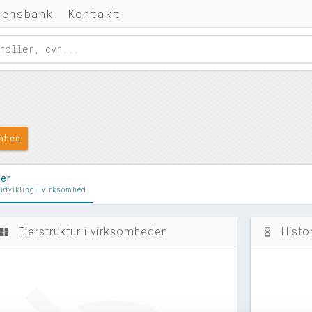
densbank
Kontakt
omhed
ler
 udvikling i virksomhed
Ejerstruktur i virksomheden
Histo
ashboard
hourglass_empty