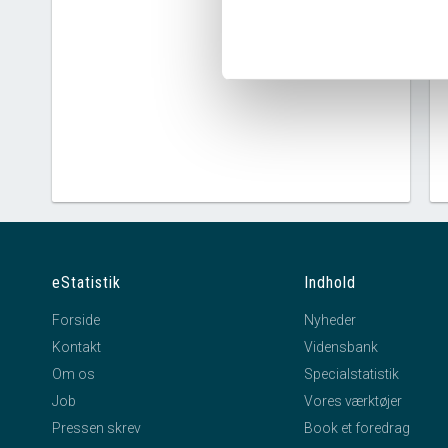
eStatistik
Indhold
Forside
Nyheder
Kontakt
Vidensbank
Om os
Specialstatistik
Job
Vores værktøjer
Pressen skrev
Book et foredrag