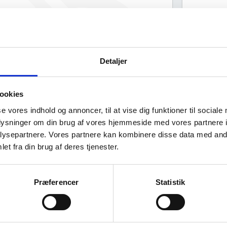
Lim
Limfjordens Skole S/I har ingen
offentlig data om deres
ejerstruktur.
Detaljer
ookies
se vores indhold og annoncer, til at vise dig funktioner til sociale
Kilde: Speci
oplysninger om din brug af vores hjemmeside med vores partnere i
ysepartnere. Vores partnere kan kombinere disse data med andr
Virksomhedens datterselskaber
ashboard
et fra din brug af deres tjenester.
Præferencer
Statistik