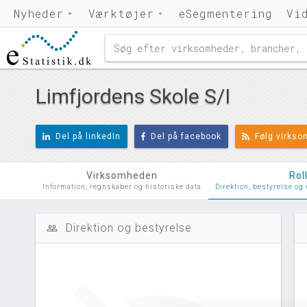
Nyheder
Værktøjer
eSegmentering
Vi
Limfjordens Skole S/I
Del på linkedIn
Del på facebook
Følg virks
Virksomheden
Rol
Information, regnskaber og historiske data
Direktion, bestyrelse og
Direktion og bestyrelse
people_outline
d