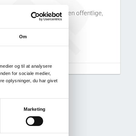
fjordens Skole S/I har ingen offentlige,
historiske data.
Om
 medier og til at analysere
aludtræk fra CVR.
nden for sociale medier,
e oplysninger, du har givet
Marketing