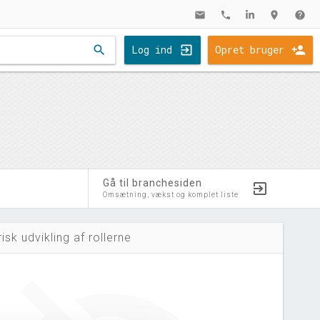
mail
phone
location_on
help
search
Log ind
Opret bruger
Gå til branchesiden
Omsætning, vækst og komplet liste
risk udvikling af rollerne