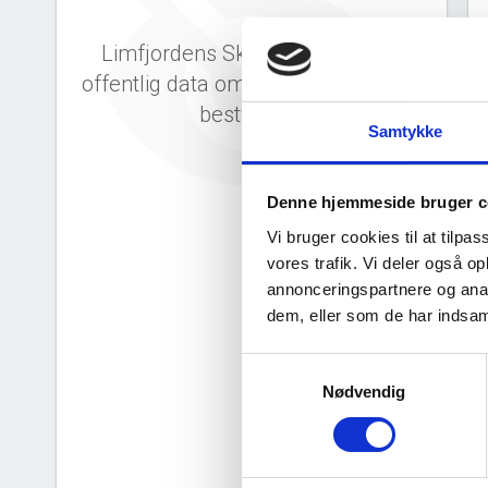
Limfjordens Skole S/I har ingen
offentlig data om deres direktion og
bestyrelse.
Samtykke
Denne hjemmeside bruger c
Vi bruger cookies til at tilpas
vores trafik. Vi deler også 
annonceringspartnere og anal
d
dem, eller som de har indsaml
Samtykkevalg
Nødvendig