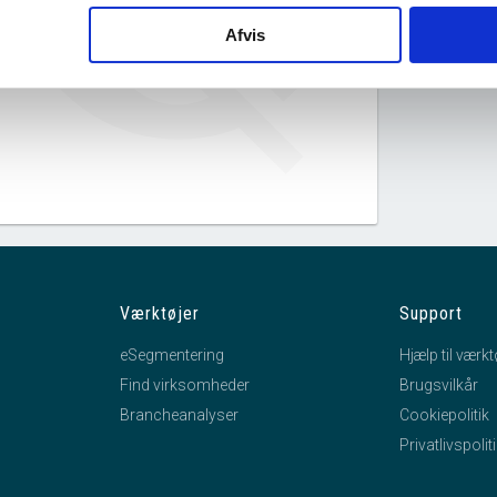
Limfjordens Skole S/I har ingen
Afvis
datterselskaber.
Værktøjer
Support
eSegmentering
Hjælp til værkt
Find virksomheder
Brugsvilkår
Brancheanalyser
Cookiepolitik
Privatlivspolit