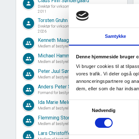
Claus Finn Søndergaard
person
Direktør for virksomheden siden 22. december,
2011
Torsten Gruhn
person
Direktør for virksomheden siden 05. februar,
2026
Samtykke
Kenneth Maagaard Krogh
group
Medlem af bestyrelsen siden 22. december, 2011
d
Michael Hammershøj
Denne hjemmeside bruger c
group
Medlem af bestyrelsen siden 08. februar, 2024
Vi bruger cookies til at tilpas
Peter Juul Sørensen
group
vores trafik. Vi deler også 
Medlem af bestyrelsen siden 10. marts, 2025
annonceringspartnere og anal
Anders Peter Sindalsgaard Jensen
dem, eller som de har indsaml
group
Formand for bestyrelsen siden 08. februar, 2024
Ida Marie Meldgaard Friis Overgaard
Samtykkevalg
group
Medlem af bestyrelsen siden 05. februar, 2026
Nødvendig
Flemming Storbjerg
group
Medlem af bestyrelsen siden 16. december, 2025
Lars Christoffersen
group