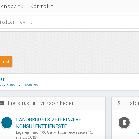
densbank
Kontakt
omhed
ler
 udvikling i virksomhed
Ejerstruktur i virksomheden
Histo
ashboard
hourglass_empty
LANDBRUGETS VETERINÆRE
hourglass_full
KONSULENTTJENESTE
Legal ejer med 100% af virksomheden siden 15.
I
marts, 2012.