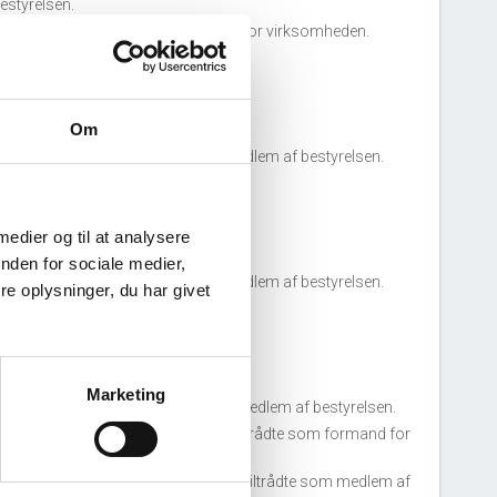
estyrelsen.
orsten Gruhn
tiltrådte som direktør for virksomheden.
16. december, 2025
Om
lemming Storbjerg
tiltrådte som medlem af bestyrelsen.
10. marts, 2025
 medier og til at analysere
nden for sociale medier,
eter Juul Sørensen
tiltrådte som medlem af bestyrelsen.
e oplysninger, du har givet
08. februar, 2024
Marketing
ichael Hammershøj
tiltrådte som medlem af bestyrelsen.
nders Peter Sindalsgaard Jensen
tiltrådte som formand for
estyrelsen.
da Marie Meldgaard Friis Overgaard
tiltrådte som medlem af