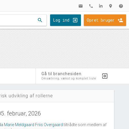
mail
phone
location_on
help
search
Log ind
Opret bruger
Gå til branchesiden
Omsætning, vækst og komplet liste
risk udvikling af rollerne
05. februar, 2026
da Marie Meldgaard Friis Overgaard
tiltrådte som medlem af