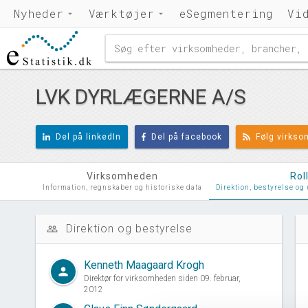
Nyheder
Værktøjer
eSegmentering
Vi
LVK DYRLÆGERNE A/S
Del på linkedIn
Del på facebook
Følg virks
Virksomheden
Rol
Information, regnskaber og historiske data
Direktion, bestyrelse og
Direktion og bestyrelse
people_outline
d
Kenneth Maagaard Krogh
person
Direktør for virksomheden siden 09. februar,
2012