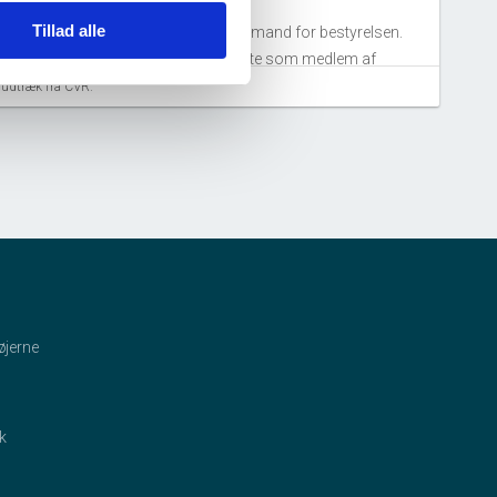
estyrelsen.
Tillad alle
onas Broholm
tiltrådte som næstformand for bestyrelsen.
ikolai Gitz Frydenlund Hansen
tiltrådte som medlem af
estyrelsen.
aludtræk fra CVR.
30. august, 2023
eter Buus Niss
tiltrådte som medlem af bestyrelsen.
22. februar, 2023
llan Ærbo Nordahl
tiltrådte som medlem af bestyrelsen.
øjerne
nders Peter Sindalsgaard Jensen
tiltrådte som
æstformand for bestyrelsen.
onas Broholm
tiltrådte som medlem af bestyrelsen.
ik
31. august, 2022