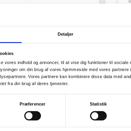
b
T
hourglass_full
Detaljer
F
Virksomhedens datterselskaber
ashboard
ookies
se vores indhold og annoncer, til at vise dig funktioner til sociale
hourglass_full
oplysninger om din brug af vores hjemmeside med vores partnere i
P
ysepartnere. Vores partnere kan kombinere disse data med andr
et fra din brug af deres tjenester.
hourglass_full
LVK DYRLÆGERNE A/S har ingen
Præferencer
Statistik
M
datterselskaber.
A
b
I