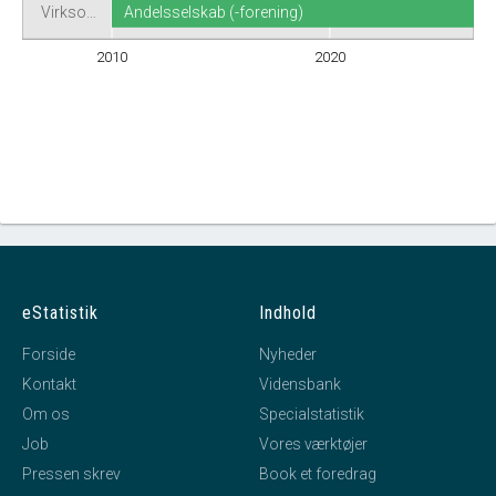
Virkso…
Andelsselskab (-forening)
2010
2020
eStatistik
Indhold
Forside
Nyheder
Kontakt
Vidensbank
Om os
Specialstatistik
Job
Vores værktøjer
Pressen skrev
Book et foredrag