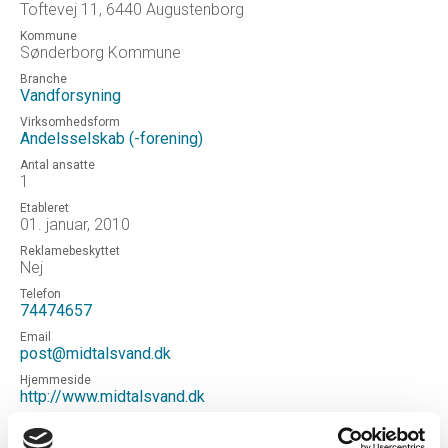
Toftevej 11, 6440 Augustenborg
Kommune
Sønderborg Kommune
Branche
Vandforsyning
Virksomhedsform
Andelsselskab (-forening)
Antal ansatte
1
Etableret
01. januar, 2010
Reklamebeskyttet
Nej
Telefon
74474657
Email
post@midtalsvand.dk
Hjemmeside
http://www.midtalsvand.dk
Status
Aktiv