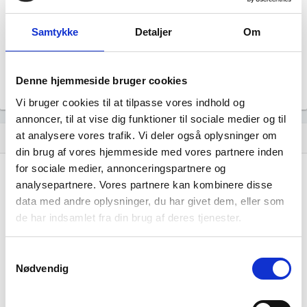
Revisor
Uoplyst
Samtykke
Detaljer
Om
Formål
Uoplyst
Tegningsregel
Denne hjemmeside bruger cookies
Uoplyst
Vi bruger cookies til at tilpasse vores indhold og
annoncer, til at vise dig funktioner til sociale medier og til
at analysere vores trafik. Vi deler også oplysninger om
Udvikling i antal ansatte
show_chart
image
din brug af vores hjemmeside med vores partnere inden
for sociale medier, annonceringspartnere og
1000+
1000+
analysepartnere. Vores partnere kan kombinere disse
500 - 999
500 - 999
data med andre oplysninger, du har givet dem, eller som
200 - 499
200 - 499
de har indsamlet fra din brug af deres tjenester.
100 - 199
100 - 199
50 - 99
50 - 99
Samtykkevalg
20 - 49
20 - 49
Nødvendig
10 - 19
10 - 19
5 - 9
5 - 9