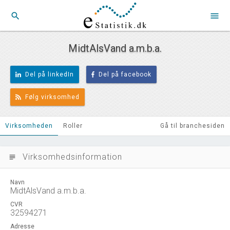
search
menu
MidtAlsVand a.m.b.a.
Del på linkedIn
Del på facebook
Følg virksomhed
Virksomheden
Roller
Gå til branchesiden
Virksomhedsinformation
subject
Navn
MidtAlsVand a.m.b.a.
CVR
32594271
Adresse