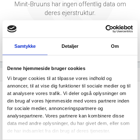
Minit-Bruuns har ingen offentlig data om
deres ejerstruktur.
Samtykke
Detaljer
Om
Denne hjemmeside bruger cookies
Virksomhedens datterselskaber
dashboard
Vi bruger cookies til at tilpasse vores indhold og
annoncer, til at vise dig funktioner til sociale medier og til
at analysere vores trafik. Vi deler også oplysninger om
din brug af vores hjemmeside med vores partnere inden
for sociale medier, annonceringspartnere og
analysepartnere. Vores partnere kan kombinere disse
data med andre oplysninger, du har givet dem, eller som
de har indsamlet fra din brug af deres tjenester.
Minit-Bruuns har ingen datterselskaber.