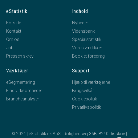
eStatistik
Indhold
Forside
Nyheder
Kontakt
Vidensbank
Om os
Specialstatistik
Job
Vores værktøjer
Pressen skrev
Book et foredrag
Værktøjer
Support
eSegmentering
Hjælp til værktøjerne
Find virksomheder
Brugsvilkår
Brancheanalyser
Cookiepolitik
Privatlivspolitik
© 2024 | eStatistik.dk ApS | Rolighedsvej 36B, 8240 Risskov |