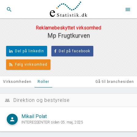
search
menu
Reklamebeskyttet virksomhed
Mp Frugtkurven
Del på linkedIn
Del på facebook
Følg virksomhed
Virksomheden
Roller
Gå til branchesiden
Direktion og bestyrelse
people_outline
Mikail Polat
person
INTERESSENTER siden 05. maj, 2025