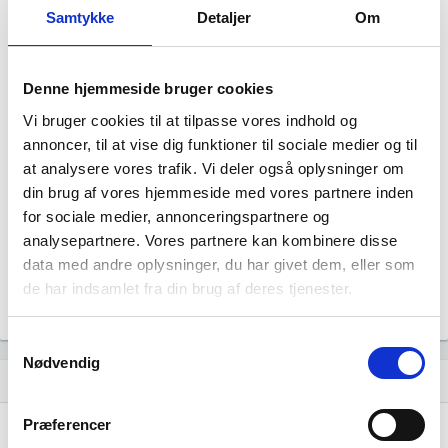
Samtykke
Detaljer
Om
Denne hjemmeside bruger cookies
Vi bruger cookies til at tilpasse vores indhold og
annoncer, til at vise dig funktioner til sociale medier og til
Mp Frugtkurven har ingen datterselskaber.
at analysere vores trafik. Vi deler også oplysninger om
din brug af vores hjemmeside med vores partnere inden
for sociale medier, annonceringspartnere og
analysepartnere. Vores partnere kan kombinere disse
data med andre oplysninger, du har givet dem, eller som
de har indsamlet fra din brug af deres tjenester.
Samtykkevalg
Nødvendig
Historisk udvikling af rollerne
hourglass_empty
Præferencer
05. maj, 2025
hourglass_full