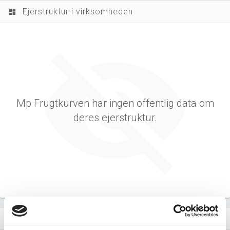
Ejerstruktur i virksomheden
dashboard
Mp Frugtkurven har ingen offentlig data om
deres ejerstruktur.
Virksomhedens datterselskaber
dashboard