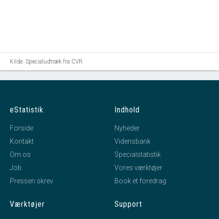
Kilde: Specialudtræk fra CVR.
eStatistik
Indhold
Forside
Nyheder
Kontakt
Vidensbank
Om os
Specialstatistik
Job
Vores værktøjer
Pressen skrev
Book et foredrag
Værktøjer
Support