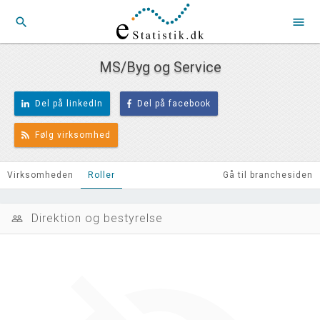
search
menu
MS/Byg og Service
Del på linkedIn
Del på facebook
Følg virksomhed
Virksomheden
Roller
Gå til branchesiden
Direktion og bestyrelse
people_outline