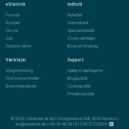
eStatistik
Indhold
Forside
Nyheder
Kontakt
Vidensbank
Om os
Specialstatistik
Job
Vores værktøjer
Pressen skrev
Book et foredrag
Værktøjer
Support
eSegmentering
Hjælp til værktøjerne
Find virksomheder
Brugsvilkår
Brancheanalyser
Cookiepolitik
Privatlivspolitik
© 2024 | eStatistik.dk ApS | Rolighedsvej 36B, 8240 Risskov |
kni@estatistik.dk
|
+45 24 48 28 10
|
CVR 31253829
|