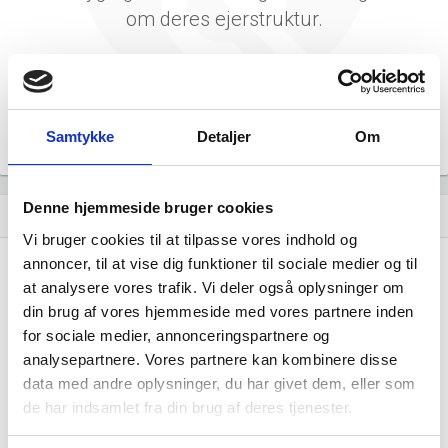
om deres ejerstruktur.
Samtykke
Detaljer
Om
Denne hjemmeside bruger cookies
Virksomhedens datterselskaber
dashboard
Vi bruger cookies til at tilpasse vores indhold og
annoncer, til at vise dig funktioner til sociale medier og til
at analysere vores trafik. Vi deler også oplysninger om
din brug af vores hjemmeside med vores partnere inden
for sociale medier, annonceringspartnere og
analysepartnere. Vores partnere kan kombinere disse
data med andre oplysninger, du har givet dem, eller som
MS/Byg og Service har ingen
de har indsamlet fra din brug af deres tjenester.
datterselskaber.