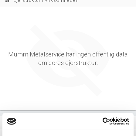
Ejerstruktur i virksomheden
dashboard
Mumm Metalservice har ingen offentlig data
om deres ejerstruktur.
Virksomhedens datterselskaber
dashboard