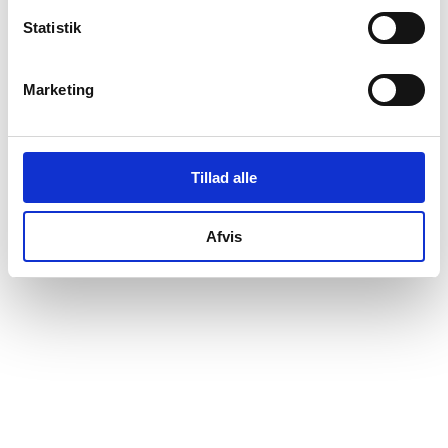
Nigel Frou Juelsgaard Mumm
tiltrådte som
Statistik
interessenter.
Marketing
Tillad alle
Afvis