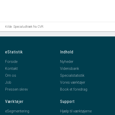
Kilde: Specialudtræk fra CVR.
eStatistik
Indhold
Forside
Nyheder
Kontakt
Vidensbank
Om os
Specialstatistik
Job
Vores værktøjer
Pressen skrev
Book et foredrag
Værktøjer
Support
eSegmentering
Hjælp til værktøjerne