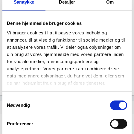
Samtykke
Detaljer
Om
Denne hjemmeside bruger cookies
Vi bruger cookies til at tilpasse vores indhold og
Mumm Metalservice har ingen
annoncer, til at vise dig funktioner til sociale medier og til
at analysere vores trafik. Vi deler også oplysninger om
datterselskaber.
din brug af vores hjemmeside med vores partnere inden
for sociale medier, annonceringspartnere og
analysepartnere. Vores partnere kan kombinere disse
data med andre oplysninger, du har givet dem, eller som
de har indsamlet fra din brug af deres tjenester.
Samtykkevalg
Nødvendig
Historisk udvikling af rollerne
hourglass_empty
Præferencer
29. april, 2026
hourglass_full