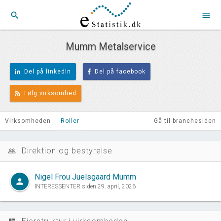
search
menu
Mumm Metalservice
Del på linkedIn
Del på facebook
Følg virksomhed
Virksomheden
Roller
Gå til branchesiden
Direktion og bestyrelse
people_outline
Nigel Frou Juelsgaard Mumm
person
INTERESSENTER siden 29. april, 2026