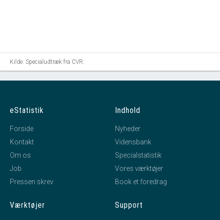
Kilde: Specialudtræk fra CVR.
eStatistik
Indhold
Forside
Nyheder
Kontakt
Vidensbank
Om os
Specialstatistik
Job
Vores værktøjer
Pressen skrev
Book et foredrag
Værktøjer
Support