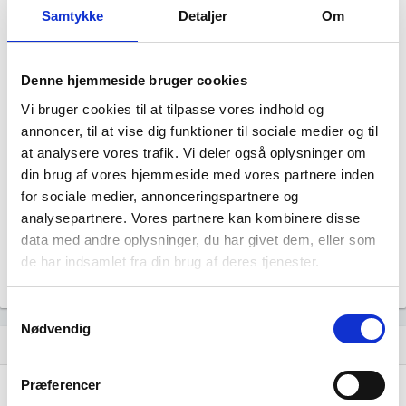
Samtykke
Detaljer
Om
Denne hjemmeside bruger cookies
Vi bruger cookies til at tilpasse vores indhold og
annoncer, til at vise dig funktioner til sociale medier og til
MWJensen Holding ApS har ingen
at analysere vores trafik. Vi deler også oplysninger om
datterselskaber.
din brug af vores hjemmeside med vores partnere inden
for sociale medier, annonceringspartnere og
analysepartnere. Vores partnere kan kombinere disse
data med andre oplysninger, du har givet dem, eller som
de har indsamlet fra din brug af deres tjenester.
Samtykkevalg
Nødvendig
Historisk udvikling af rollerne
hourglass_empty
Præferencer
28. november, 2022
hourglass_full