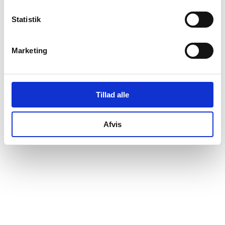
Martin Winther Jensen
tiltrådte som direktør for
Statistik
virksomheden.
Martin Winther Jensen
tiltrådte som stifter af
virksomheden.
Marketing
Martin Winther Jensen
tiltrådte som ejer 100% af
virksomheden.
Tillad alle
Afvis