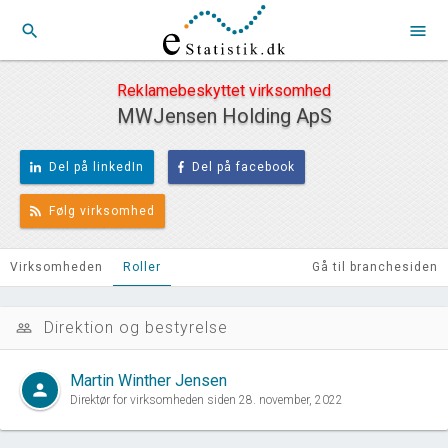
search
menu
Reklamebeskyttet virksomhed
MWJensen Holding ApS
Del på linkedIn
Del på facebook
Følg virksomhed
Virksomheden
Roller
Gå til branchesiden
Direktion og bestyrelse
people_outline
Martin Winther Jensen
person
Direktør for virksomheden siden 28. november, 2022