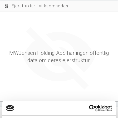
Ejerstruktur i virksomheden
dashboard
MWJensen Holding ApS har ingen offentlig
data om deres ejerstruktur.
Virksomhedens datterselskaber
dashboard