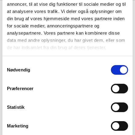
annoncer, til at vise dig funktioner til sociale medier og til
Resultat i 1000 DKK
2025-12
at analysere vores trafik. Vi deler også oplysninger om
din brug af vores hjemmeside med vores partnere inden
Nettoomsætning
-
for sociale medier, annonceringspartnere og
analysepartnere. Vores partnere kan kombinere disse
Bruttofortjeneste
-284
data med andre oplysninger, du har givet dem, eller som
Driftsresultat (EBIT)
-
de har indsamlet fra din brug af deres tjenester.
Resultat før skat
-301
Samtykkevalg
Årets Resultat
-301
Nødvendig
Balance i 1000 DKK
2025-12
Præferencer
Anlægsaktiver
-
Statistik
Omsætningsaktiver
342
Egenkapital
60
Marketing
Hensatte forpligtelser
-