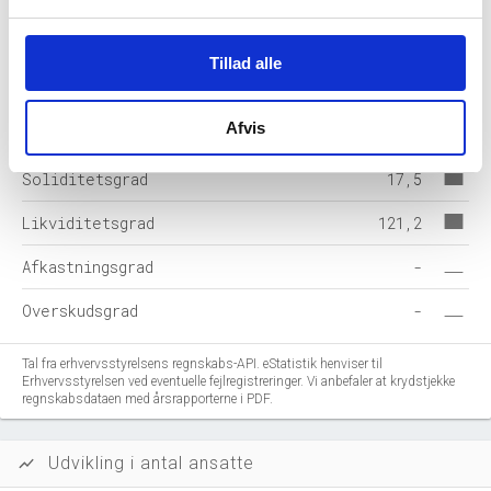
Gældsforpligtelser
283
Tillad alle
Årets balance
342
Afvis
Nøgletal i %
2025-12
Soliditetsgrad
17,5
Likviditetsgrad
121,2
Afkastningsgrad
-
Overskudsgrad
-
Tal fra erhvervsstyrelsens regnskabs-API. eStatistik henviser til
Erhvervsstyrelsen ved eventuelle fejlregistreringer. Vi anbefaler at krydstjekke
regnskabsdataen med årsrapporterne i PDF.
Udvikling i antal ansatte
show_chart