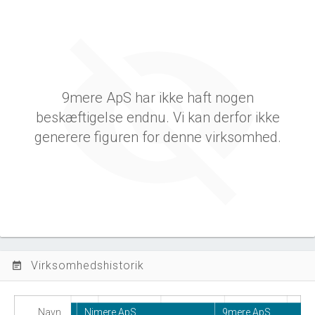
9mere ApS har ikke haft nogen
beskæftigelse endnu. Vi kan derfor ikke
generere figuren for denne virksomhed.
Virksomhedshistorik
event_note
Navn
Nimere ApS
9mere ApS