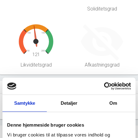
Soliditetsgrad
100
150
50
200
121
Likviditetsgrad
Afkastningsgrad
Hent årsrapporter som PDF
file_download
Samtykke
Detaljer
Om
Årsrapporten 2025-12
file_download
Denne hjemmeside bruger cookies
Regnskaber
assignment
Vi bruger cookies til at tilpasse vores indhold og