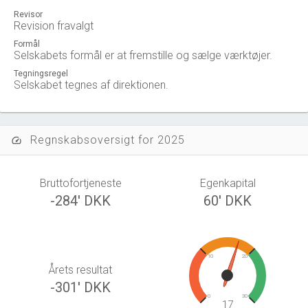
Revisor
Revision fravalgt
Formål
Selskabets formål er at fremstille og sælge værktøjer.
Tegningsregel
Selskabet tegnes af direktionen.
Regnskabsoversigt for 2025
speed
Bruttofortjeneste
Egenkapital
-284' DKK
60' DKK
10
20
Årets resultat
-301' DKK
0
30
17