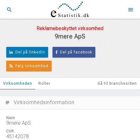
search
menu
Reklamebeskyttet virksomhed
9mere ApS
Del på linkedIn
Del på facebook
Følg virksomhed
Virksomheden
Roller
Gå til branchesiden
Virksomhedsinformation
subject
Navn
9mere ApS
CVR
45142078