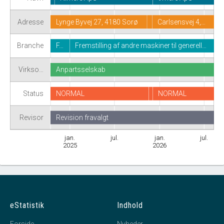
Adresse
Lynge Byvej 27, 4180 Sorø
Carlsensvej 4,…
Branche
F…
Fremstilling af andre maskiner til generell…
Virkso…
Anpartsselskab
Status
NORMAL
NORMAL
Revisor
Revision fravalgt
jan.
jul.
jan.
jul.
2025
2026
eStatistik
Indhold