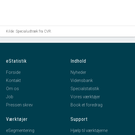
Kilde: Specialudtræk fra CVR.
eStatistik
Indhold
Forside
Nyheder
Kontakt
Vidensbank
Om os
Specialstatistik
Job
Vores værktøjer
Pressen skrev
Book et foredrag
Værktøjer
Support
eSegmentering
Hjælp til værktøjerne