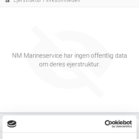
Ejerstruktur i virksomheden
dashboard
NM Marineservice har ingen offentlig data
om deres ejerstruktur.
Virksomhedens datterselskaber
dashboard