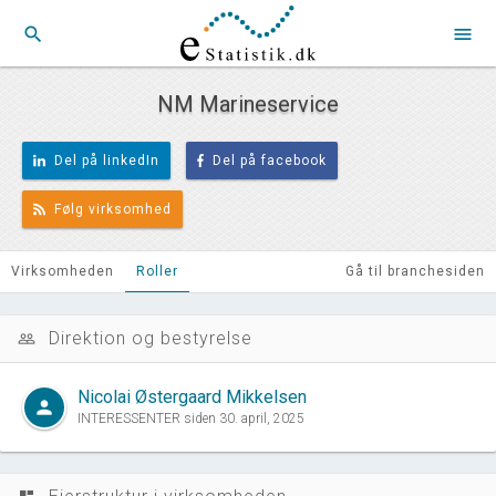
search
menu
NM Marineservice
Del på linkedIn
Del på facebook
Følg virksomhed
Virksomheden
Roller
Gå til branchesiden
Direktion og bestyrelse
people_outline
Nicolai Østergaard Mikkelsen
person
INTERESSENTER siden 30. april, 2025