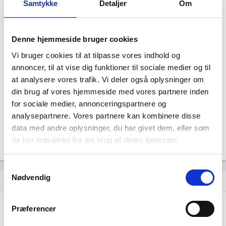
Samtykke
Detaljer
Om
Denne hjemmeside bruger cookies
Vi bruger cookies til at tilpasse vores indhold og
annoncer, til at vise dig funktioner til sociale medier og til
NM Marineservice har ingen datterselskaber.
at analysere vores trafik. Vi deler også oplysninger om
din brug af vores hjemmeside med vores partnere inden
for sociale medier, annonceringspartnere og
analysepartnere. Vores partnere kan kombinere disse
data med andre oplysninger, du har givet dem, eller som
de har indsamlet fra din brug af deres tjenester.
Samtykkevalg
Nødvendig
Historisk udvikling af rollerne
hourglass_empty
Præferencer
30. april, 2025
hourglass_full