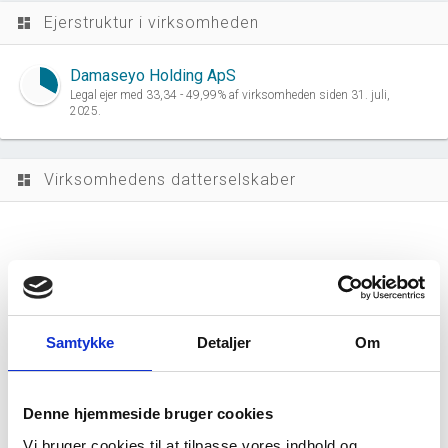
Ejerstruktur i virksomheden
dashboard
Damaseyo Holding ApS
Legal ejer med 33,34 - 49,99% af virksomheden siden 31. juli,
2025.
Virksomhedens datterselskaber
dashboard
Samtykke
Detaljer
Om
Ovodo ApS har ingen datterselskaber.
Denne hjemmeside bruger cookies
Vi bruger cookies til at tilpasse vores indhold og