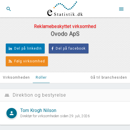
search
menu
Reklamebeskyttet virksomhed
Ovodo ApS
Del på linkedIn
Del på facebook
Følg virksomhed
Virksomheden
Roller
Gå til branchesiden
Direktion og bestyrelse
people_outline
Tom Krogh Nilson
person
Direktør for virksomheden siden 29. juli, 2026