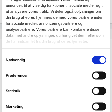
annoncer, til at vise dig funktioner til sociale medier og til
at analysere vores trafik. Vi deler også oplysninger om
din brug af vores hjemmeside med vores partnere inden
for sociale medier, annonceringspartnere og
analysepartnere. Vores partnere kan kombinere disse
Historisk udvikling af rollerne
hourglass_empty
data med andre oplysninger, du har givet dem, eller som
de har indsamlet fra din brug af deres tjenester.
29. juli, 2026
hourglass_full
Samtykkevalg
Tom Krogh Nilson
tiltrådte som direktør for
Nødvendig
virksomheden.
Præferencer
31. juli, 2025
hourglass_full
Statistik
Simon Jo Chizeck Andersen
tiltrådte som direktør for
virksomheden.
Tom Krogh Nilson
tiltrådte som stifter af
Marketing
virksomheden.