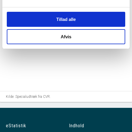
Tom Krogh Nilson
tiltrådte som ejer 50 - 66,65% af
virksomheden.
Damaseyo Holding ApS
tiltrådte som stifter af
Tillad alle
virksomheden.
Damaseyo Holding ApS
tiltrådte som ejer 33,34 -
49,99% af virksomheden.
Afvis
Kilde: Specialudtræk fra CVR.
eStatistik
Indhold