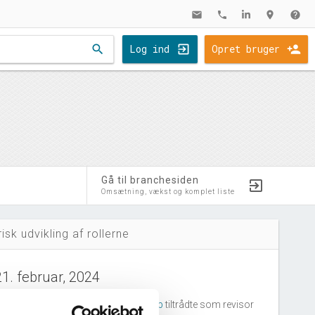
mail
phone
location_on
help
search
Log ind
Opret bruger
Gå til branchesiden
Omsætning, vækst og komplet liste
risk udvikling af rollerne
21. februar, 2024
Y Godkendt Revisionspartnerselskab
tiltrådte som revisor