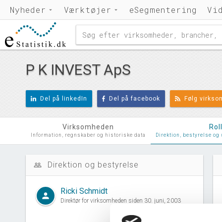
Nyheder
Værktøjer
eSegmentering
Vi
P K INVEST ApS
Del på linkedIn
Del på facebook
Følg virks
Virksomheden
Rol
Information, regnskaber og historiske data
Direktion, bestyrelse og
Direktion og bestyrelse
people_outline
d
Ricki Schmidt
person
Direktør for virksomheden siden 30. juni, 2003