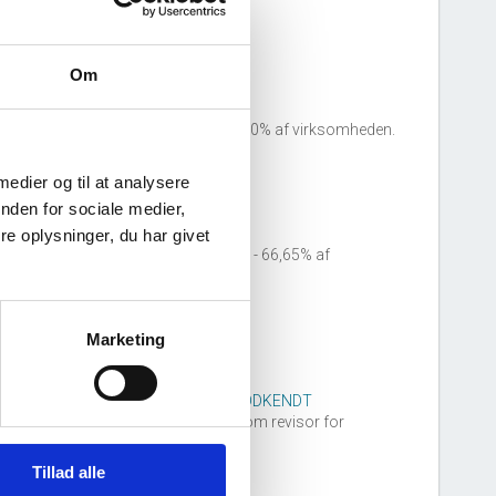
or virksomheden.
Om
30. november, 2019
SH INVEST ApS
tiltrådte som ejer 100% af virksomheden.
 medier og til at analysere
20. december, 2008
nden for sociale medier,
e oplysninger, du har givet
SH INVEST ApS
tiltrådte som ejer 50 - 66,65% af
irksomheden.
Marketing
05. april, 2004
REVISIONSCENTRET HADERSLEV GODKENDT
EVISIONSAKTIESELSKAB
tiltrådte som revisor for
irksomheden.
Tillad alle