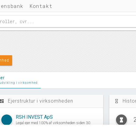
densbank
Kontakt
omhed
ler
 udvikling i virksomhed
Ejerstruktur i virksomheden
Histo
ashboard
hourglass_empty
RSH INVEST ApS
hourglass_full
Legal ejer med 100% af virksomheden siden 30.
november, 2019.
E