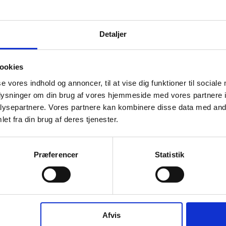
f
Detaljer
hourglass_full
Virksomhedens datterselskaber
ashboard
R
ookies
se vores indhold og annoncer, til at vise dig funktioner til sociale
oplysninger om din brug af vores hjemmeside med vores partnere i
hourglass_full
ysepartnere. Vores partnere kan kombinere disse data med andr
R
et fra din brug af deres tjenester.
v
P K INVEST ApS har ingen
Præferencer
Statistik
datterselskaber.
hourglass_full
R
v
Afvis