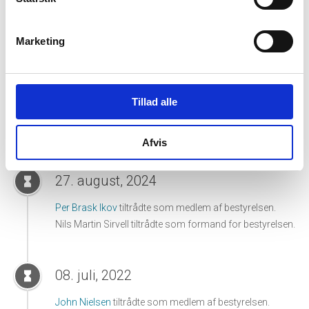
02. juni, 2025
hourglass_full
Marketing
Carsten Stubkjær Mumm
tiltrådte som medlem af
bestyrelsen.
Carsten Stubkjær Mumm
tiltrådte som adm. direktør for
virksomheden.
Tillad alle
Susanne Nørrevang Jensen
tiltrådte som medlem af
bestyrelsen.
Afvis
27. august, 2024
hourglass_full
Per Brask Ikov
tiltrådte som medlem af bestyrelsen.
Nils Martin Sirvell tiltrådte som formand for bestyrelsen.
08. juli, 2022
hourglass_full
John Nielsen
tiltrådte som medlem af bestyrelsen.