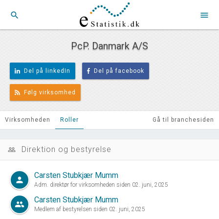
search
menu
PcP. Danmark A/S
Del på linkedIn
Del på facebook
Følg virksomhed
Virksomheden
Roller
Gå til branchesiden
Direktion og bestyrelse
people_outline
Carsten Stubkjær Mumm
person
Adm. direktør for virksomheden siden 02. juni, 2025
Carsten Stubkjær Mumm
group
Medlem af bestyrelsen siden 02. juni, 2025