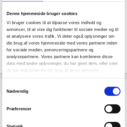
Denne hjemmeside bruger cookies
Vi bruger cookies til at tilpasse vores indhold og
PcP. Danmark A/S har ingen datterselskaber.
annoncer, til at vise dig funktioner til sociale medier og til
at analysere vores trafik. Vi deler også oplysninger om
din brug af vores hjemmeside med vores partnere inden
for sociale medier, annonceringspartnere og
analysepartnere. Vores partnere kan kombinere disse
data med andre oplysninger, du har givet dem, eller som
de har indsamlet fra din brug af deres tjenester.
Historisk udvikling af rollerne
hourglass_empty
Samtykkevalg
Nødvendig
01. september, 2025
hourglass_full
Præferencer
EY Godkendt Revisionspartnerselskab
tiltrådte som
revisor for virksomheden.
Statistik