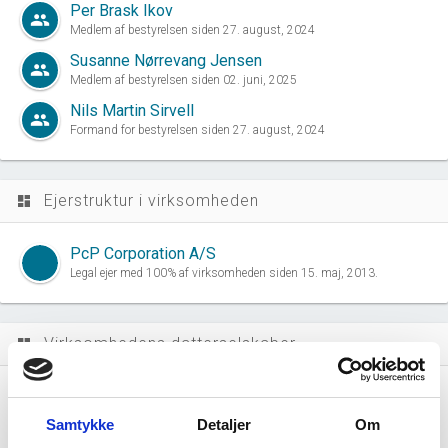
Per Brask Ikov
group
Medlem af bestyrelsen siden 27. august, 2024
Susanne Nørrevang Jensen
group
Medlem af bestyrelsen siden 02. juni, 2025
Nils Martin Sirvell
group
Formand for bestyrelsen siden 27. august, 2024
Ejerstruktur i virksomheden
dashboard
PcP Corporation A/S
Legal ejer med 100% af virksomheden siden 15. maj, 2013.
Virksomhedens datterselskaber
dashboard
Samtykke
Detaljer
Om