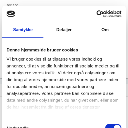
Revisor
PRICEWATERHOUSECOOPERS STATSAUTORISERET
REVISIONSPARTNERSELSKAB
Formål
Pensionskassens formål er at drive
Samtykke
Detaljer
Om
pensionskassevirksomhed.
Tegningsregel
Pensionskassen forpligtes ved retshandler af formanden i
Denne hjemmeside bruger cookies
forening med et direktionsmedlem eller 2
bestyrelsesmedlemmer i forening med et
Vi bruger cookies til at tilpasse vores indhold og
direktionsmedlem eller formanden i forening med 2
annoncer, til at vise dig funktioner til sociale medier og til
bestyrelsesmedlemmer.
at analysere vores trafik. Vi deler også oplysninger om
din brug af vores hjemmeside med vores partnere inden
for sociale medier, annonceringspartnere og
Udvikling i antal ansatte
show_chart
image
analysepartnere. Vores partnere kan kombinere disse
data med andre oplysninger, du har givet dem, eller som
de har indsamlet fra din brug af deres tjenester.
1000+
1000+
500 - 999
500 - 999
200 - 499
200 - 499
Samtykkevalg