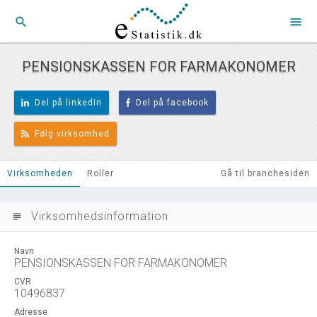
search
menu
PENSIONSKASSEN FOR FARMAKONOMER
Del på linkedIn
Del på facebook
Følg virksomhed
Virksomheden
Roller
Gå til branchesiden
Virksomhedsinformation
subject
Navn
PENSIONSKASSEN FOR FARMAKONOMER
CVR
10496837
Adresse