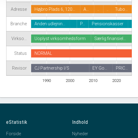
Adresse
Højbro Plads 6, 120…
A…
..
..
Tubo…
Branche
Anden udlejnin…
P…
Pensionskasser
Virkso…
Uoplyst virksomhedsform
Særlig finansiel…
Status
NORMAL
Revisor
CJ Partnership I/S
EY Go…
PRIC…
1990
2000
2010
2020
eStatistik
Indhold
Forside
Nyheder