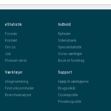
eStatistik
Indhold
Forside
Nyheder
Kontakt
Vidensbank
Om os
Specialstatistik
Job
Vores værktøjer
Pressen skrev
Book et foredrag
Værktøjer
Support
eSegmentering
Hjælp til værktøjerne
Find virksomheder
Brugsvilkår
Brancheanalyser
Cookiepolitik
Privatlivspolitik