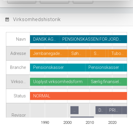
Virksomhedshistorik
event_note
Navn
DANSK AG…
PENSIONSKASSEN FOR JORD…
Adresse
Jernbanegade…
Søh…
S…
Tubo…
Branche
Pensionskasser
Pensionskasser
Virkso…
Uoplyst virksomhedsform
Særlig finansiel…
Status
NORMAL
..
D..
PRI…
Revisor
DELOIT…
1990
2000
2010
2020