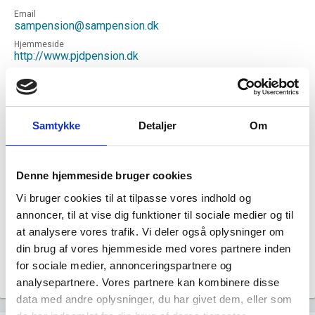
Email
sampension@sampension.dk
Hjemmeside
http://www.pjdpension.dk
Status
NORMAL
Revisor
DELOITTE STATSAUTORISERET
Samtykke
Detaljer
Om
REVISIONSPARTNERSELSKAB
Formål
Pensionskassens formål er at sikre medlemmerne og
deres pårørende økonomisk tryghed. Pensionskassen
Denne hjemmeside bruger cookies
driver pensionskassevirksomhed som tværgående
Vi bruger cookies til at tilpasse vores indhold og
pensionskasse efter reglerne i denne vedtægt og
pensionsregulativerne.
annoncer, til at vise dig funktioner til sociale medier og til
at analysere vores trafik. Vi deler også oplysninger om
Tegningsregel
Pensionskassen forpligtes ved retshandler af den
din brug af vores hjemmeside med vores partnere inden
samlede bestyrelse eller af en direktør i forening med
for sociale medier, annonceringspartnere og
formand eller næstformand.
analysepartnere. Vores partnere kan kombinere disse
data med andre oplysninger, du har givet dem, eller som