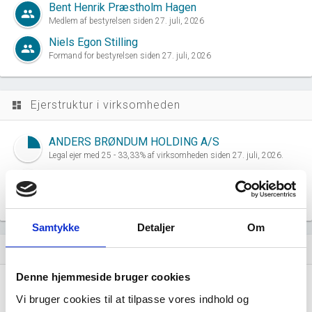
Bent Henrik Præstholm Hagen
group
Medlem af bestyrelsen siden 27. juli, 2026
Niels Egon Stilling
group
Formand for bestyrelsen siden 27. juli, 2026
Ejerstruktur i virksomheden
dashboard
ANDERS BRØNDUM HOLDING A/S
Legal ejer med 25 - 33,33% af virksomheden siden 27. juli, 2026.
DAMKJER HOLDING ApS
Legal ejer med 66,66 - 89,99% af virksomheden siden 27. juli,
2026.
Samtykke
Detaljer
Om
Virksomhedens datterselskaber
dashboard
Denne hjemmeside bruger cookies
FORMA SYSTEM ApS
location_city
Vi bruger cookies til at tilpasse vores indhold og
Astrupvej 1, 8620 Kjellerup