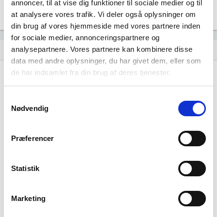
annoncer, til at vise dig funktioner til sociale medier og til
Don't Waste Tomorrow ApS
location_city
at analysere vores trafik. Vi deler også oplysninger om
Astrupvej 1, 8620 Kjellerup
din brug af vores hjemmeside med vores partnere inden
for sociale medier, annonceringspartnere og
analysepartnere. Vores partnere kan kombinere disse
Historisk udvikling af rollerne
hourglass_empty
data med andre oplysninger, du har givet dem, eller som
de har indsamlet fra din brug af deres tjenester.
27. juli, 2026
hourglass_full
Samtykkevalg
Bent Henrik Præstholm Hagen
tiltrådte som medlem af
bestyrelsen.
Nødvendig
Niels Egon Stilling
tiltrådte som formand for
bestyrelsen.
Præferencer
ANDERS BRØNDUM HOLDING A/S
tiltrådte som ejer 25 -
33,33% af virksomheden.
DAMKJER HOLDING ApS
tiltrådte som ejer 66,66 -
Statistik
89,99% af virksomheden.
Marketing
01. januar, 2024
hourglass_full