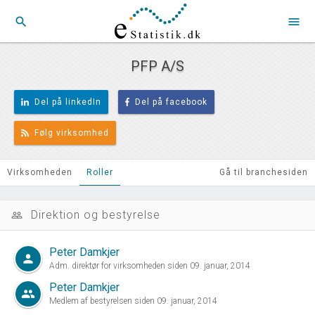
search
menu
PFP A/S
Del på linkedIn
Del på facebook
Følg virksomhed
Virksomheden
Roller
Gå til branchesiden
Direktion og bestyrelse
people_outline
Peter Damkjer
person
Adm. direktør for virksomheden siden 09. januar, 2014
Peter Damkjer
group
Medlem af bestyrelsen siden 09. januar, 2014