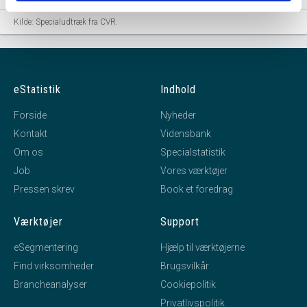
Kilde: Specialudtræk fra CVR.
eStatistik
Indhold
Forside
Nyheder
Kontakt
Vidensbank
Om os
Specialstatistik
Job
Vores værktøjer
Pressen skrev
Book et foredrag
Værktøjer
Support
eSegmentering
Hjælp til værktøjerne
Find virksomheder
Brugsvilkår
Brancheanalyser
Cookiepolitik
Privatlivspolitik