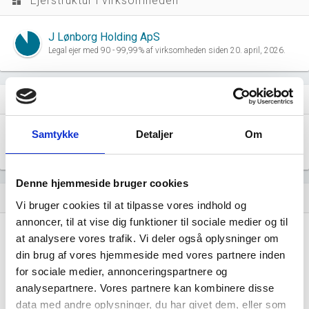
Ejerstruktur i virksomheden
dashboard
J Lønborg Holding ApS
Legal ejer med 90 - 99,99% af virksomheden siden 20. april, 2026.
Virksomhedens datterselskaber
dashboard
Samtykke
Detaljer
Om
Pouches Finland ApS
location_city
Thorsvej 243, 7200 Grindsted
Denne hjemmeside bruger cookies
Historisk udvikling af rollerne
hourglass_empty
Vi bruger cookies til at tilpasse vores indhold og
annoncer, til at vise dig funktioner til sociale medier og til
20. april, 2026
at analysere vores trafik. Vi deler også oplysninger om
hourglass_full
din brug af vores hjemmeside med vores partnere inden
J Lønborg Holding ApS
tiltrådte som ejer 90 - 99,99% af
for sociale medier, annonceringspartnere og
virksomheden.
analysepartnere. Vores partnere kan kombinere disse
data med andre oplysninger, du har givet dem, eller som