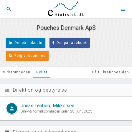
search
menu
Pouches Denmark ApS
Del på linkedIn
Del på facebook
Følg virksomhed
Virksomheden
Roller
Gå til branchesiden
Direktion og bestyrelse
people_outline
Jonas Lønborg Mikkelsen
person
Direktør for virksomheden siden 28. juni, 2023