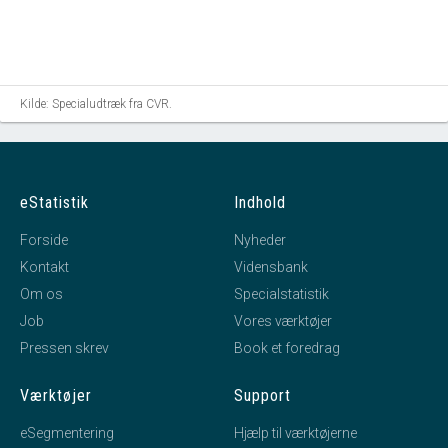
Kilde: Specialudtræk fra CVR.
eStatistik
Indhold
Forside
Nyheder
Kontakt
Vidensbank
Om os
Specialstatistik
Job
Vores værktøjer
Pressen skrev
Book et foredrag
Værktøjer
Support
eSegmentering
Hjælp til værktøjerne