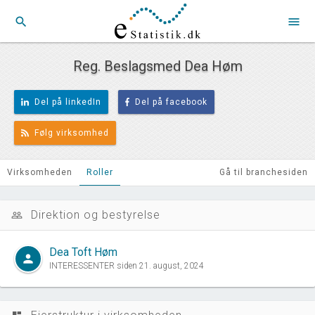
search
menu
Reg. Beslagsmed Dea Høm
Del på linkedIn
Del på facebook
Følg virksomhed
Virksomheden
Roller
Gå til branchesiden
Direktion og bestyrelse
people_outline
Dea Toft Høm
person
INTERESSENTER siden 21. august, 2024