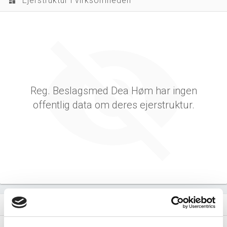
Ejerstruktur i virksomheden
dashboard
Reg. Beslagsmed Dea Høm har ingen
offentlig data om deres ejerstruktur.
Virksomhedens datterselskaber
dashboard