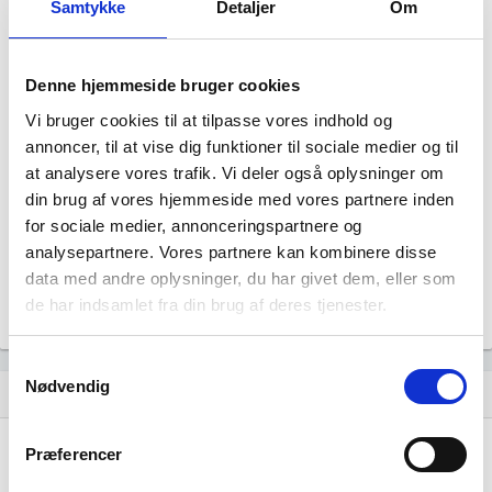
Samtykke
Detaljer
Om
Denne hjemmeside bruger cookies
Vi bruger cookies til at tilpasse vores indhold og
Reg. Beslagsmed Dea Høm har ingen
annoncer, til at vise dig funktioner til sociale medier og til
at analysere vores trafik. Vi deler også oplysninger om
datterselskaber.
din brug af vores hjemmeside med vores partnere inden
for sociale medier, annonceringspartnere og
analysepartnere. Vores partnere kan kombinere disse
data med andre oplysninger, du har givet dem, eller som
de har indsamlet fra din brug af deres tjenester.
Samtykkevalg
Nødvendig
Historisk udvikling af rollerne
hourglass_empty
Præferencer
21. august, 2024
hourglass_full