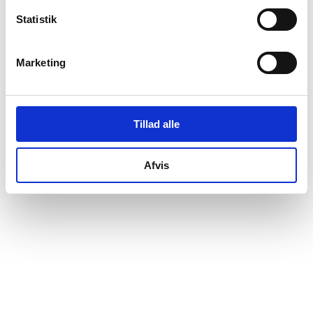
Dea Toft Høm
tiltrådte som interessenter.
Statistik
Marketing
Tillad alle
Afvis