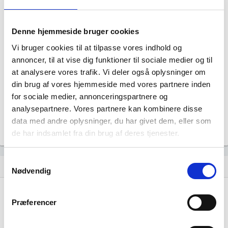
Denne hjemmeside bruger cookies
REVISIONSFIRMAET EDELBO & LUND-
Vi bruger cookies til at tilpasse vores indhold og
LARSEN, STATSAUTORISERET
annoncer, til at vise dig funktioner til sociale medier og til
REVISIONSPARTNERSELSKAB har ingen
at analysere vores trafik. Vi deler også oplysninger om
datterselskaber.
din brug af vores hjemmeside med vores partnere inden
for sociale medier, annonceringspartnere og
analysepartnere. Vores partnere kan kombinere disse
data med andre oplysninger, du har givet dem, eller som
de har indsamlet fra din brug af deres tjenester.
Samtykkevalg
Historisk udvikling af rollerne
hourglass_empty
Nødvendig
06. januar, 2014
hourglass_full
Præferencer
RevisionsFirmaet Edelbo og Lund-Larsen I/S
tiltrådte
som revisionsvirksomhedstemmeberettiget.