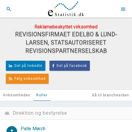
search
menu
Reklamebeskyttet virksomhed
REVISIONSFIRMAET EDELBO & LUND-
LARSEN, STATSAUTORISERET
REVISIONSPARTNERSELSKAB
Del på linkedIn
Del på facebook
Følg virksomhed
Virksomheden
Roller
Gå til branchesiden
Direktion og bestyrelse
people_outline
Palle Mørch
person