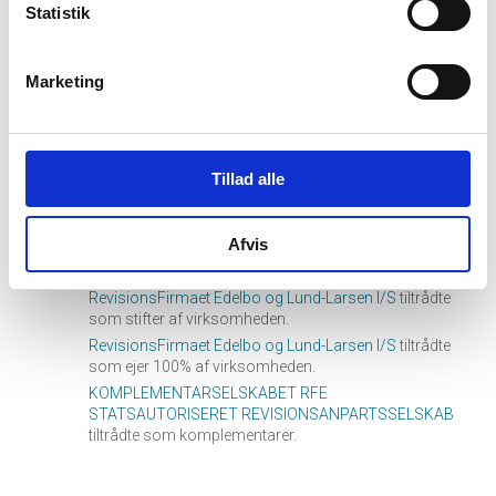
Statistik
01. oktober, 2013
hourglass_full
Marketing
Jan Ole Edelbo
tiltrådte som formand for bestyrelsen.
Palle Mørch
tiltrådte som medlem af bestyrelsen.
Palle Mørch
tiltrådte som direktør for virksomheden.
Tillad alle
Stig Holm Mogensfeldt
tiltrådte som næstformand for
bestyrelsen.
Afvis
SØBY REVISORER A/S GODKENDTE REVISORER
tiltrådte som revisor for virksomheden.
RevisionsFirmaet Edelbo og Lund-Larsen I/S
tiltrådte
som stifter af virksomheden.
RevisionsFirmaet Edelbo og Lund-Larsen I/S
tiltrådte
som ejer 100% af virksomheden.
KOMPLEMENTARSELSKABET RFE
STATSAUTORISERET REVISIONSANPARTSSELSKAB
tiltrådte som komplementarer.