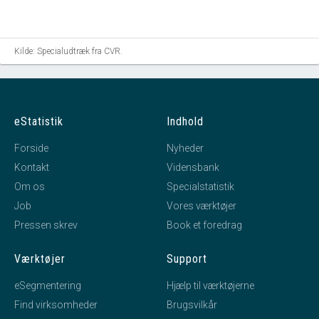
Kilde: Specialudtræk fra CVR.
eStatistik
Indhold
Forside
Nyheder
Kontakt
Vidensbank
Om os
Specialstatistik
Job
Vores værktøjer
Pressen skrev
Book et foredrag
Værktøjer
Support
eSegmentering
Hjælp til værktøjerne
Find virksomheder
Brugsvilkår