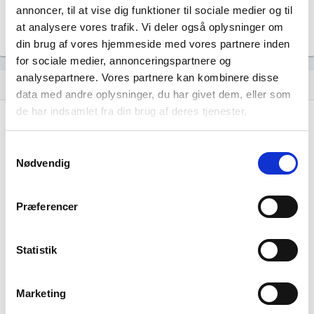
annoncer, til at vise dig funktioner til sociale medier og til
at analysere vores trafik. Vi deler også oplysninger om
din brug af vores hjemmeside med vores partnere inden
for sociale medier, annonceringspartnere og
analysepartnere. Vores partnere kan kombinere disse
Historisk udvikling af rollerne
hourglass_empty
data med andre oplysninger, du har givet dem, eller som
de har indsamlet fra din brug af deres tjenester.
10. januar, 2016
hourglass_full
Samtykkevalg
Jens Christian Larsen
tiltrådte som adm. direktør for
Nødvendig
virksomheden.
KRICA SERVICE ApS
tiltrådte som stifter af
virksomheden.
Præferencer
KRICA SERVICE ApS
tiltrådte som ejer 100% af
virksomheden.
Statistik
Marketing