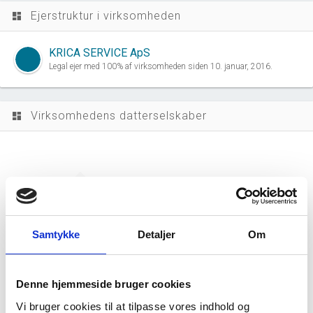
Ejerstruktur i virksomheden
dashboard
KRICA SERVICE ApS
Legal ejer med 100% af virksomheden siden 10. januar, 2016.
Virksomhedens datterselskaber
dashboard
Samtykke
Detaljer
Om
Rotation Technologies ApS har ingen
datterselskaber.
Denne hjemmeside bruger cookies
Vi bruger cookies til at tilpasse vores indhold og