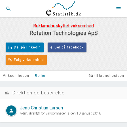
search
menu
Reklamebeskyttet virksomhed
Rotation Technologies ApS
Del på linkedIn
Del på facebook
Følg virksomhed
Virksomheden
Roller
Gå til branchesiden
Direktion og bestyrelse
people_outline
Jens Christian Larsen
person
Adm. direktør for virksomheden siden 10. januar, 2016