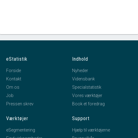
eStatistik
Indhold
Forside
Nyheder
Kontakt
Vidensbank
Om os
Specialstatistik
Job
Vores værktøjer
Pressen skrev
Book et foredrag
Værktøjer
Support
eSegmentering
Hjælp til værktøjerne