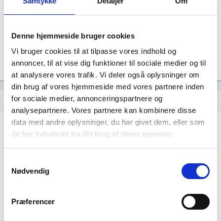
Samtykke
Detaljer
Om
Revisor
Uoplyst
Formål
Denne hjemmeside bruger cookies
Uoplyst
Vi bruger cookies til at tilpasse vores indhold og
Tegningsregel
Uoplyst
annoncer, til at vise dig funktioner til sociale medier og til
at analysere vores trafik. Vi deler også oplysninger om
din brug af vores hjemmeside med vores partnere inden
for sociale medier, annonceringspartnere og
Udvikling i antal ansatte
show_chart
analysepartnere. Vores partnere kan kombinere disse
data med andre oplysninger, du har givet dem, eller som
de har indsamlet fra din brug af deres tjenester.
Samtykkevalg
Nødvendig
Scanavo North America Ltd har ikke haft
nogen beskæftigelse endnu. Vi kan derfor
Præferencer
ikke generere figuren for denne virksomhed.