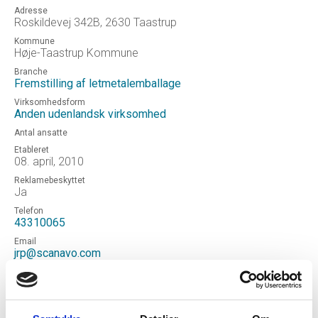
Adresse
Roskildevej 342B, 2630 Taastrup
Kommune
Høje-Taastrup Kommune
Branche
Fremstilling af letmetalemballage
Virksomhedsform
Anden udenlandsk virksomhed
Antal ansatte
Etableret
08. april, 2010
Reklamebeskyttet
Ja
Telefon
43310065
Email
jrp@scanavo.com
Hjemmeside
Scanavo North America Ltd
Status
Aktiv