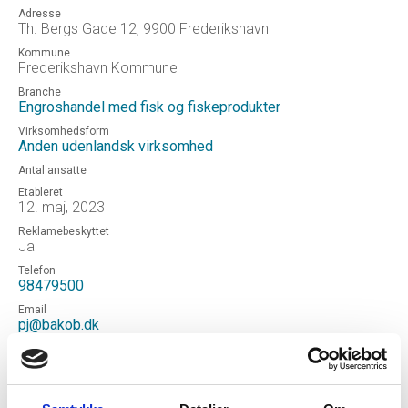
Adresse
Th. Bergs Gade 12, 9900 Frederikshavn
Kommune
Frederikshavn Kommune
Branche
Engroshandel med fisk og fiskeprodukter
Virksomhedsform
Anden udenlandsk virksomhed
Antal ansatte
Etableret
12. maj, 2023
Reklamebeskyttet
Ja
Telefon
98479500
Email
pj@bakob.dk
Hjemmeside
Seafood Brands AS
Status
Aktiv