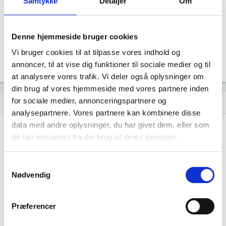
Samtykke
Detaljer
Om
Revisor
Uoplyst
Formål
Denne hjemmeside bruger cookies
Uoplyst
Vi bruger cookies til at tilpasse vores indhold og
Tegningsregel
Uoplyst
annoncer, til at vise dig funktioner til sociale medier og til
at analysere vores trafik. Vi deler også oplysninger om
din brug af vores hjemmeside med vores partnere inden
for sociale medier, annonceringspartnere og
Udvikling i antal ansatte
show_chart
analysepartnere. Vores partnere kan kombinere disse
data med andre oplysninger, du har givet dem, eller som
de har indsamlet fra din brug af deres tjenester.
Samtykkevalg
Nødvendig
Seafood Brands AS har ikke haft nogen
beskæftigelse endnu. Vi kan derfor ikke
Præferencer
generere figuren for denne virksomhed.