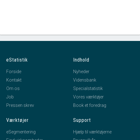
eStatistik
Indhold
Forside
Nyheder
Kontakt
Vidensbank
Om os
Specialstatistik
Job
Vores værktøjer
Pressen skrev
Book et foredrag
Værktøjer
Support
eSegmentering
Hjælp til værktøjerne