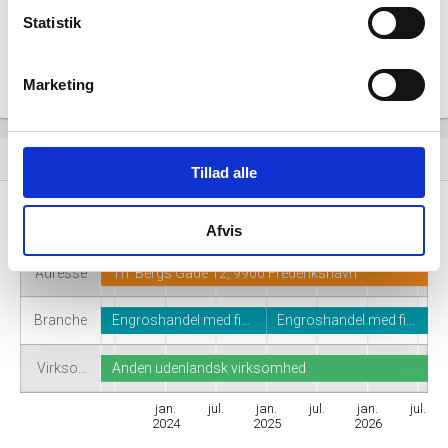
Statistik
Marketing
Virksomhedshistorik
event_note
Tillad alle
Navn
Seafood Brands AS
Afvis
Adresse
Th. Bergs Gade 12, 9900 Frederikshavn
Branche
Engroshandel med fi…
Engroshandel med fi…
Virkso…
Anden udenlandsk virksomhed
jan.
jul.
jan.
jul.
jan.
jul.
2024
2025
2026