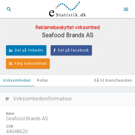
search
menu
Reklamebeskyttet virksomhed
Seafood Brands AS
Del på linkedIn
Del på facebook
Følg virksomhed
Virksomheden
Roller
Gå til branchesiden
Virksomhedsinformation
subject
Navn
Seafood Brands AS
CVR
44048620