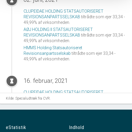
hourglass_full
CLUPEIDAE HOLDING STATSAUTORISERET
REVISIONSANPARTSSELSKAB
tiltrådte som ejer 33,34 -
49,99% af virksomheden.
AØJ HOLDING II STATSAUTORISERET
REVISIONSANPARTSSELSKAB
tiltrådte som ejer 33,34 -
49,99% af virksomheden.
HMMS Holding Statsautoriseret
Revisionsanpartsselskab
tiltrådte som ejer 33,34 -
49,99% af virksomheden.
16. februar, 2021
hourglass_full
CLUPEIDAE HOLDING STATSAUTORISERET
REVISIONSANPARTSSELSKAB
tiltrådte som ejer 20
Kilde: Specialudtræk fra CVR.
-24,99% af virksomheden.
SELSKABET AF 16.08.2021 A/S
tiltrådte som ejer 33,34
- 49,99% af virksomheden.
AØJ HOLDING II STATSAUTORISERET
eStatistik
Indhold
REVISIONSANPARTSSELSKAB
tiltrådte som ejer 20