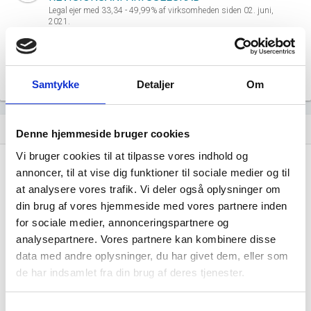
Legal ejer med 33,34 - 49,99% af virksomheden siden 02. juni,
2021.
HMMS Holding Statsautoriseret
Revisionsanpartsselskab
Legal ejer med 33,34 - 49,99% af virksomheden siden 02. juni,
2021.
Samtykke
Detaljer
Om
Virksomhedens datterselskaber
dashboard
Denne hjemmeside bruger cookies
Vi bruger cookies til at tilpasse vores indhold og
annoncer, til at vise dig funktioner til sociale medier og til
at analysere vores trafik. Vi deler også oplysninger om
din brug af vores hjemmeside med vores partnere inden
for sociale medier, annonceringspartnere og
analysepartnere. Vores partnere kan kombinere disse
SELSKABET AF 16.08.2021 A/S har ingen
data med andre oplysninger, du har givet dem, eller som
datterselskaber.
de har indsamlet fra din brug af deres tjenester.
Samtykkevalg