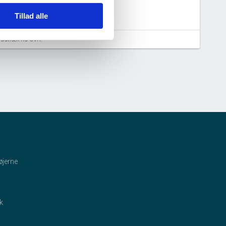
Tillad alle
aludtræk fra CVR.
øjerne
ik