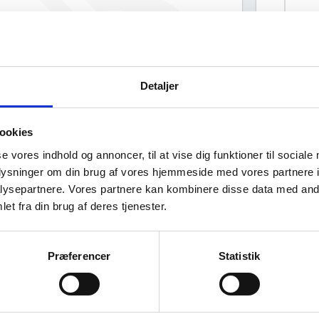
Semler Equipment Rental A/S har
hourglass_full
ingen offentlig data om deres
L
ejerstruktur.
Detaljer
T
b
U
ookies
S
se vores indhold og annoncer, til at vise dig funktioner til sociale
oplysninger om din brug af vores hjemmeside med vores partnere i
v
ysepartnere. Vores partnere kan kombinere disse data med andr
S
Virksomhedens datterselskaber
ashboard
et fra din brug af deres tjenester.
v
Præferencer
Statistik