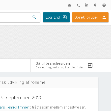
mail
phone
location_on
help
search
Log ind
Opret bruger
Gå til branchesiden
Omsætning, vækst og komplet liste
risk udvikling af rollerne
29. september, 2025
ars Henrik Himmer
tiltrådte som medlem af bestyrelsen.