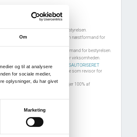
10. januar, 2025
ars Beck
tiltrådte som medlem af bestyrelsen.
Om
ina Majgård Moltke-Leth
tiltrådte som næstformand for
estyrelsen.
lrik Drejsig Petersen
tiltrådte som formand for bestyrelsen.
øren Lundby
tiltrådte som direktør for virksomheden.
PRICEWATERHOUSECOOPERS STATSAUTORISERET
 medier og til at analysere
REVISIONSPARTNERSELSKAB
tiltrådte som revisor for
nden for sociale medier,
irksomheden.
e oplysninger, du har givet
emler Equipment A/S
tiltrådte som ejer 100% af
irksomheden.
Marketing