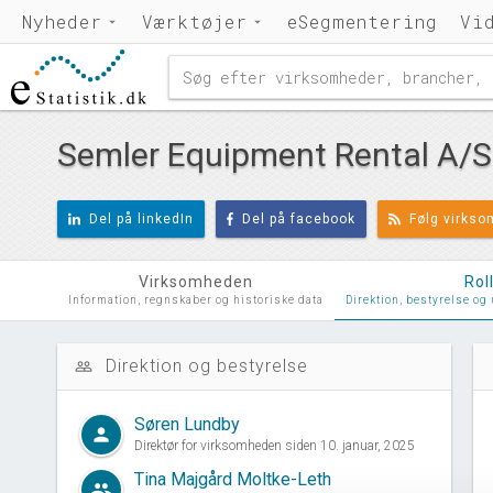
Nyheder
Værktøjer
eSegmentering
Vi
Semler Equipment Rental A/S
Del på linkedIn
Del på facebook
Følg virks
Virksomheden
Rol
Information, regnskaber og historiske data
Direktion, bestyrelse og
Direktion og bestyrelse
people_outline
d
Søren Lundby
person
Direktør for virksomheden siden 10. januar, 2025
Tina Majgård Moltke-Leth
group