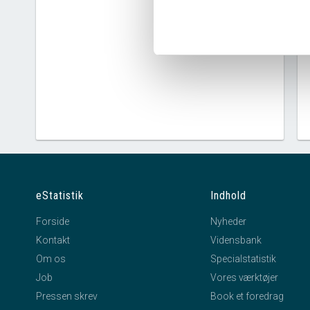
eStatistik
Indhold
Forside
Nyheder
Kontakt
Vidensbank
Om os
Specialstatistik
Job
Vores værktøjer
Pressen skrev
Book et foredrag