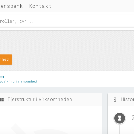
densbank
Kontakt
omhed
ler
 udvikling i virksomhed
Ejerstruktur i virksomheden
Histo
ashboard
hourglass_empty
hourglass_full
L