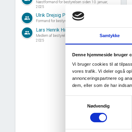
Næstformand for bestyrelsen siden 10. januar,
2025
Ulrik Drejsig Petersen
group
Formand for bestyrelsen siden 10. januar, 2025
Lars Henrik Himmer
group
Samtykke
Medlem af bestyrelsen siden 29. september,
2025
Denne hjemmeside bruger c
Vi bruger cookies til at tilpas
vores trafik. Vi deler også 
annonceringspartnere og anal
d
dem, eller som de har indsaml
Samtykkevalg
Nødvendig