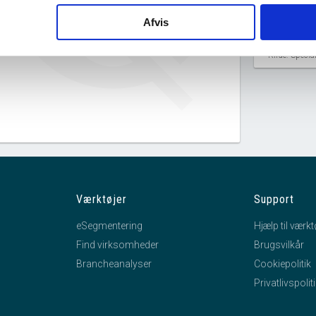
Semler Equipment Rental A/S har
Afvis
ingen datterselskaber.
Kilde: Speci
Værktøjer
Support
eSegmentering
Hjælp til værkt
Find virksomheder
Brugsvilkår
Brancheanalyser
Cookiepolitik
Privatlivspolit