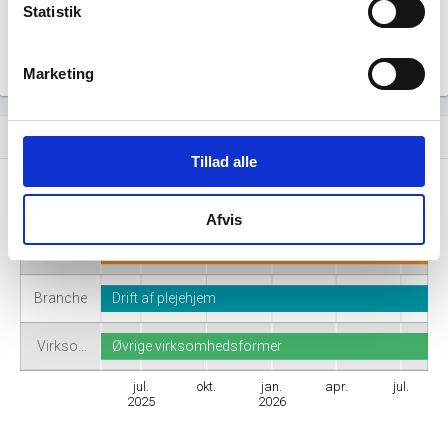
Statistik
Marketing
Virksomhedshistorik
event_note
Tillad alle
Navn
S/I Østerild Friplejehjem
Afvis
Adresse
Granitvej 8, 7700 Thisted
Branche
Drift af plejehjem
Virkso…
Øvrige virksomhedsformer
jul.
okt.
jan.
apr.
jul.
2025
2026