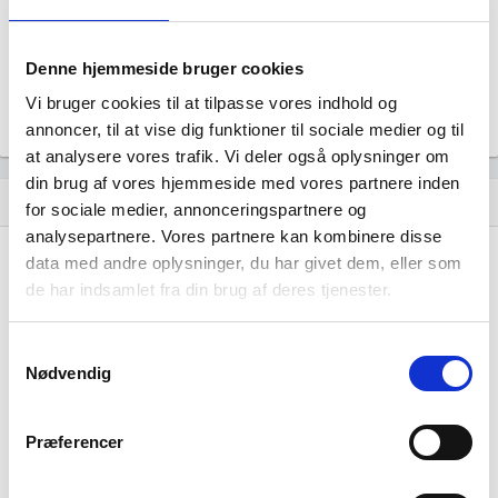
Uoplyst
Formål
Uoplyst
Denne hjemmeside bruger cookies
Tegningsregel
Vi bruger cookies til at tilpasse vores indhold og
Uoplyst
annoncer, til at vise dig funktioner til sociale medier og til
at analysere vores trafik. Vi deler også oplysninger om
din brug af vores hjemmeside med vores partnere inden
Udvikling i antal ansatte
show_chart
for sociale medier, annonceringspartnere og
analysepartnere. Vores partnere kan kombinere disse
data med andre oplysninger, du har givet dem, eller som
de har indsamlet fra din brug af deres tjenester.
Samtykkevalg
Nødvendig
S/I Østerild Friplejehjem har ikke haft nogen
beskæftigelse endnu. Vi kan derfor ikke
Præferencer
generere figuren for denne virksomhed.