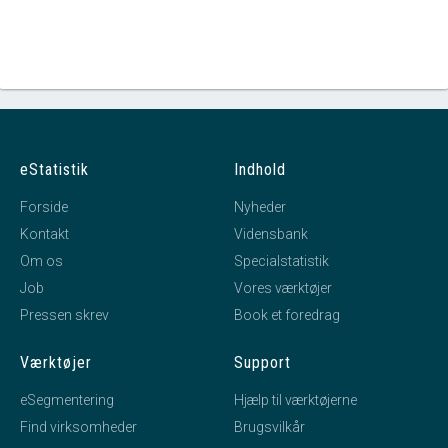
eStatistik
Indhold
Forside
Nyheder
Kontakt
Vidensbank
Om os
Specialstatistik
Job
Vores værktøjer
Pressen skrev
Book et foredrag
Værktøjer
Support
eSegmentering
Hjælp til værktøjerne
Find virksomheder
Brugsvilkår