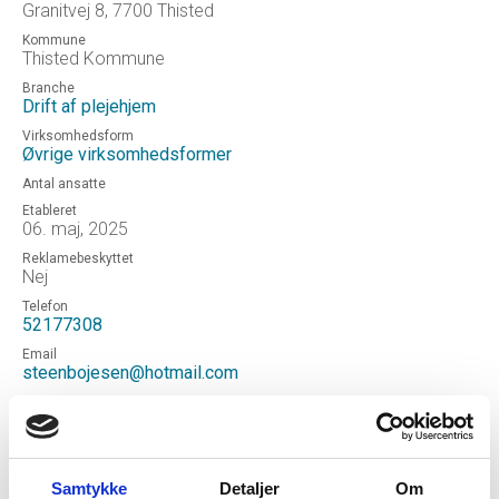
Granitvej 8, 7700 Thisted
Kommune
Thisted Kommune
Branche
Drift af plejehjem
Virksomhedsform
Øvrige virksomhedsformer
Antal ansatte
Etableret
06. maj, 2025
Reklamebeskyttet
Nej
Telefon
52177308
Email
steenbojesen@hotmail.com
Hjemmeside
S/I Østerild Friplejehjem
Status
Aktiv
Samtykke
Detaljer
Om
Revisor