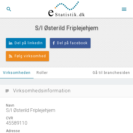
search
menu
S/I Østerild Friplejehjem
Del på linkedIn
Del på facebook
Følg virksomhed
Virksomheden
Roller
Gå til branchesiden
Virksomhedsinformation
subject
Navn
S/I Østerild Friplejehjem
CVR
45589110
Adresse