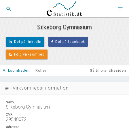
search
menu
Silkeborg Gymnasium
Del på linkedIn
Del på facebook
Følg virksomhed
Virksomheden
Roller
Gå til branchesiden
Virksomhedsinformation
subject
Navn
Silkeborg Gymnasium
CVR
29548072
Adresse