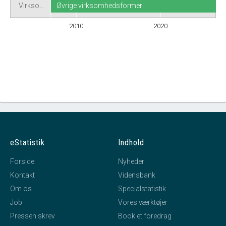
Virkso…
Øvrige virksomhedsformer
2010
2020
eStatistik
Indhold
Forside
Nyheder
Kontakt
Vidensbank
Om os
Specialstatistik
Job
Vores værktøjer
Pressen skrev
Book et foredrag