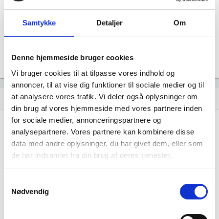
Revisor
Uoplyst
Samtykke
Detaljer
Om
Formål
Uoplyst
Tegningsregel
Denne hjemmeside bruger cookies
Uoplyst
Vi bruger cookies til at tilpasse vores indhold og
annoncer, til at vise dig funktioner til sociale medier og til
at analysere vores trafik. Vi deler også oplysninger om
Udvikling i antal ansatte
show_chart
image
din brug af vores hjemmeside med vores partnere inden
for sociale medier, annonceringspartnere og
1000+
1000+
analysepartnere. Vores partnere kan kombinere disse
500 - 999
500 - 999
data med andre oplysninger, du har givet dem, eller som
200 - 499
200 - 499
de har indsamlet fra din brug af deres tjenester.
100 - 199
100 - 199
50 - 99
50 - 99
Samtykkevalg
20 - 49
20 - 49
Nødvendig
10 - 19
10 - 19
5 - 9
5 - 9