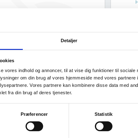
H
SkotSenior har ingen offentlig data
om deres ejerstruktur.
Detaljer
ookies
se vores indhold og annoncer, til at vise dig funktioner til sociale
oplysninger om din brug af vores hjemmeside med vores partnere i
ysepartnere. Vores partnere kan kombinere disse data med andr
et fra din brug af deres tjenester.
Virksomhedens datterselskaber
ashboard
Præferencer
Statistik