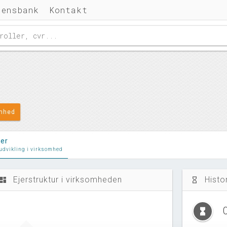
densbank
Kontakt
omhed
ler
 udvikling i virksomhed
Ejerstruktur i virksomheden
Histo
ashboard
hourglass_empty
hourglass_full