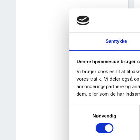
Samtykke
Denne hjemmeside bruger c
Vi bruger cookies til at tilpas
vores trafik. Vi deler også 
annonceringspartnere og anal
dem, eller som de har indsaml
d
Samtykkevalg
Nødvendig