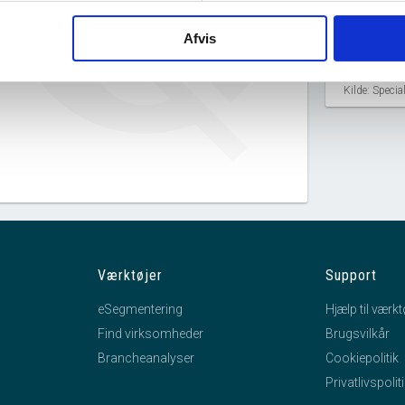
SkotSenior har ingen
Afvis
datterselskaber.
Kilde: Speci
Værktøjer
Support
eSegmentering
Hjælp til værkt
Find virksomheder
Brugsvilkår
Brancheanalyser
Cookiepolitik
Privatlivspolit