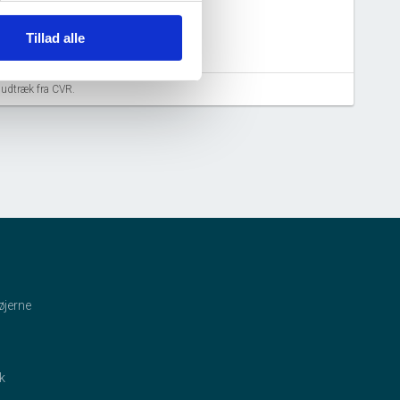
Tillad alle
aludtræk fra CVR.
øjerne
ik