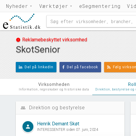
Nyheder
Værktøjer
eSegmentering
Vi
Reklamebeskyttet virksomhed
error
SkotSenior
Del på linkedIn
Del på facebook
Følg virks
Virksomheden
Rol
Information, regnskaber og historiske data
Direktion, bestyrelse og
Direktion og bestyrelse
people_outline
d
Henrik Demant Skøt
person
INTERESSENTER siden 07. juni, 2024