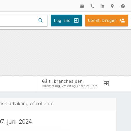
mail
phone
location_on
help
search
Log ind
Opret bruger
Gå til branchesiden
Omsætning, vækst og komplet liste
risk udvikling af rollerne
07. juni, 2024